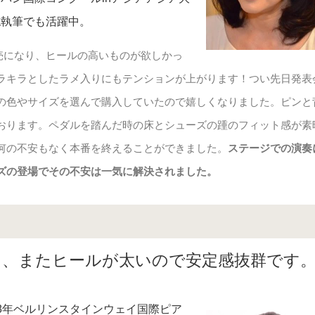
誌執筆でも活躍中。
発売になり、ヒールの高いものが欲しかっ
ラキラとしたラメ入りにもテンションが上がります！つい先日発表
の色やサイズを選んで購入していたので嬉しくなりました。ピンと
おります。ペダルを踏んだ時の床とシューズの踵のフィット感が素
何の不安もなく本番を終えることができました。
ステージでの演奏
ズの登場でその不安は一気に解決されました。
し、またヒールが太いので安定感抜群です
08年ベルリンスタインウェイ国際ピア