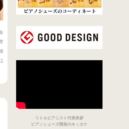
会
背
晴
に
。
リトルピアニスト代表挨拶
ピアノシューズ開発のキッカケ