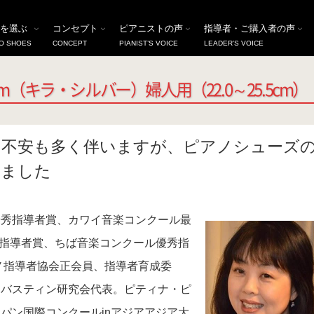
ヒール高7.5cm（キラ・シルバー）婦人用（22.0～25.5cm）
を選ぶ
コンセプト
ピアニストの声
指導者・ご購入者の声
O SHOES
CONCEPT
PIANIST’S VOICE
LEADER’S VOICE
（キラ・シルバー）婦人用（22.0～25.5cm）
の不安も多く伴いますが、ピアノシューズ
れました
優秀指導者賞、カワイ音楽コンクール最
ア指導者賞、ちば音楽コンクール優秀指
ノ指導者協会正会員、指導者育成委
川バスティン研究会代表。ピティナ・ピ
パン国際コンクールinアジアアジア大