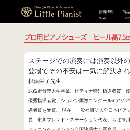
HOME
プロ用ピアノシューズ（ヒール高約7.5cm）
プロ用ピアノシューズ 
新着情報
商品
NEWS
PIAN
プロ用ピアノシューズ ヒール高7.5cm
ステージでの演奏には演奏以外
登場でその不安は一気に解決さ
根津栄子先生
武蔵野音楽大学卒業。ピティナ特別指導者賞、
優秀指導者賞、ショパン国際コンクールinアジ
導者賞を受賞。 現在、一般社団法人全日本ピア
員、市川フレンド・ステーション代表、ちば市
アノコンペティション全国決勝大会審査員、ショ