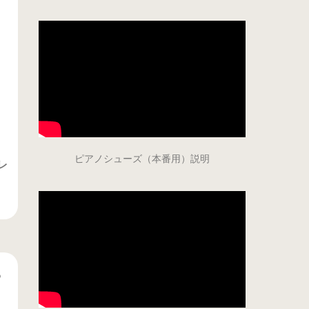
ピアノシューズ（本番用）説明
レ
っ