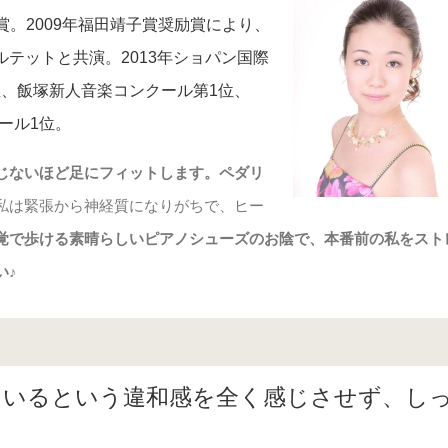
。2009年福田靖子賞奨励賞により、
ルテットと共演。2013年ショパン国際
高位、飯塚新人音楽コンクール第1位、
ール1位。
じないほど足にフィットします。ペダリ
私は緊張から神経質になりがちで、ヒー
覚で歩ける素晴らしいピアノシューズのお陰で、本番前の私をスト
い♪
ているという違和感を全く感じさせず、し