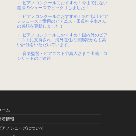
ピアノコンクールにおすすめ！今までにない
魔法のシューズでビックリしました！
ピアノコンクールにおすすめ！10年以上ピア
ノシューズご愛用のピアニスト田母神夕南さん
の感想を更新しました！
ピアノコンクールにおすすめ！国内外のピア
ニストに支持され、海外在住の演奏家からも高
い評価をいただいています。
音楽監督・ピアニスト谷真人さまご出演！コ
ンサートのご連絡
ホーム
新着情報
ピアノシューズについて