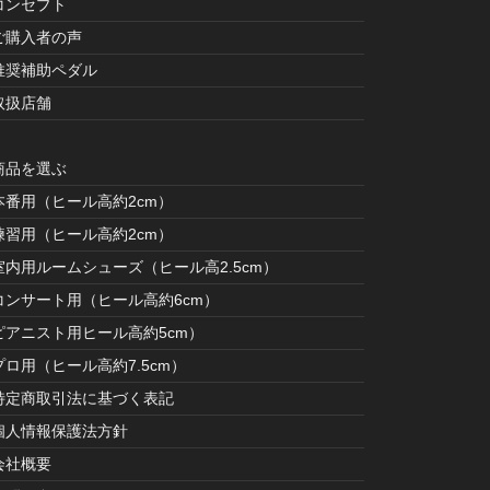
コンセプト
ご購入者の声
推奨補助ペダル
取扱店舗
商品を選ぶ
本番用（ヒール高約2cm）
練習用（ヒール高約2cm）
室内用ルームシューズ（ヒール高2.5cm）
コンサート用（ヒール高約6cm）
ピアニスト用ヒール高約5cm）
プロ用（ヒール高約7.5cm）
特定商取引法に基づく表記
個人情報保護法方針
会社概要