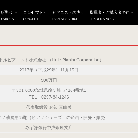
を選ぶ
コンセプト
ピアニストの声
指導者・ご購入者の声
O SHOES
CONCEPT
PIANIST’S VOICE
LEADER’S VOICE
ルピアニスト株式会社 （Little Pianist Corporation）
2017年（平成29年）11月15日
500万円
〒301-0000茨城県龍ケ崎市4264番地1
TEL：0297-84-1246
代表取締役 倉知 真由美
アノ演奏用の靴（ピアノシューズ）の企画・開発・販売
みずほ銀行中央銀座支店