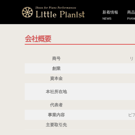
HOME
お問い合わせ
会社概要
新着情報
商品
NEWS
PIAN
会社概要
商号
リト
創業
資本金
本社所在地
代表者
事業内容
ピ
主要取引先