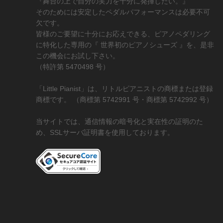
『舞台の上で自分の実力を十分に発揮したい。』
そのためには安定したペダルパフォーマンスは必要不可
欠です。
皆様のご要望に十分にお応えできる、ピアノペダリング
に特化した専用の『 世界初のピアノシューズ 』を、是非
この機会にお試し下さい。
（特許第 5470498 号）
「Little Pianist」は、リトルピアニストの商標または登録
商標です。 （商標第 5742991 号・商標第 5742992 号）
当サイトでは、通信情報の暗号化と実在性の証明のた
め、SSLサーバ証明書を使用しております。