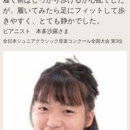
が、履いてみたら足にフィットして歩
ピアニストの声
きやすく、とても静かでした。
ピアニスト 本多沙羅さま
愛用ピアニストの声１
全日本ジュニアクラシック音楽コンクール全国大会 第3位
愛用ピアニストの声２
愛用ピアニストの声３
ピアノシューズ愛用音楽家等
愛用ピアニスト コンサート情報