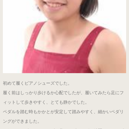
指導者・ご購入者の声
指導者の声１
指導者の声２
ご購入者の声
初めて履くピアノシューズでした。
商品受賞歴
履く前はしっかり歩けるか心配でしたが、履いてみたら足にフ
ィットして歩きやすく、とても静かでした。
ペダルを踏む時もかかとが安定して踏みやすく、細かいペダリ
取扱店舗
ングができました。