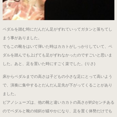
ペダルを踏む時にだんだん足がずれていってガタンと落ちてし
まう事がありました。
でもこの靴をはいて弾いた時はカカトがしっかりしていて、ペ
ダルを踏んでも上げても足がずれなかったのですごいと思いま
した。あと、足を置いた時にすごく楽でした。(りさ)
床からペダルまでの高さは子どもの小さな足にとって高いよう
で、演奏に集中するとだんだん足先が下がってくることがあり
ました。
ピアノシューズは、他の靴と違いカカトの高さが約2センチある
のでペダルと靴の傾斜が緩やかになり、足を置く体勢だけでも