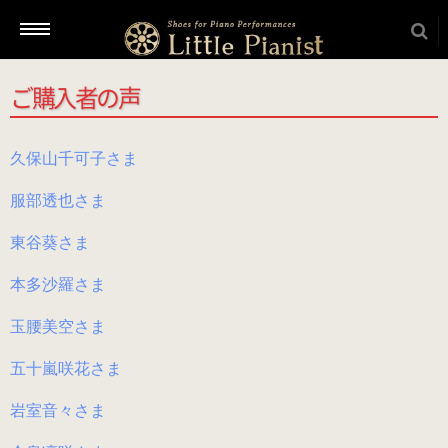
ご購入者の声
新着情報
久保山千可子さま
服部透也さま
商品を選ぶ
東谷葵さま
本番用（ヒール高2cm）
本多沙羅さま
ローヒール
玉腰美空さま
（ブラック・エナメル）
五十嵐咲花さま
（22.5～26.0cm）
岩室音々さま
ローヒール 子供サイズ