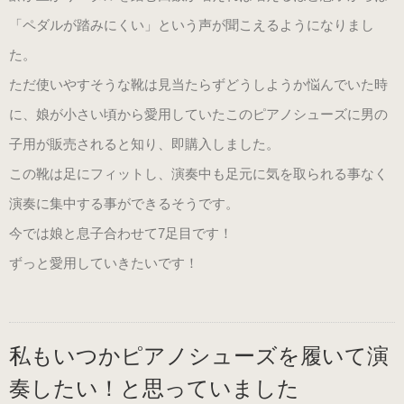
（22.0～25.5cm）
「ペダルが踏みにくい」という声が聞こえるようになりまし
た。
パールシルバー
ただ使いやすそうな靴は見当たらずどうしようか悩んでいた時
（22.0～25.5cm）
に、娘が小さい頃から愛用していたこのピアノシューズに男の
子用が販売されると知り、即購入しました。
プロ用（ヒール高7.5cm）
この靴は足にフィットし、演奏中も足元に気を取られる事なく
オーロラブラック婦人用
演奏に集中する事ができるそうです。
（22.0～25.5cm）
今では娘と息子合わせて7足目です！
ずっと愛用していきたいです！
キラ・シルバー婦人用
（22.0～25.5cm）
私もいつかピアノシューズを履いて演
紳士用
奏したい！と思っていました
（ヒールアップ3.5cm高）