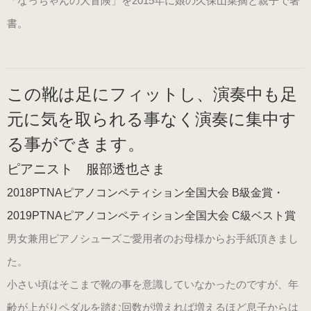
「なっちゃんの大冒険」を2015年に娘の久保山菜摘と親子で著
ブラック・本革
書。
数量限定商品（22.0～25.0cm）
ゴールド
この靴は足にフィットし、演奏中も足
数量限定商品（22.0～25.0cm）
元に気を取られる事なく演奏に集中す
る事ができます。
シルバー
数量限定商品（22.0～25.0cm）
ピアニスト 服部透也さま
2018PTNAピアノコンペティション全国大会 B級金賞・
コンサート用（ヒール高6cm）
2019PTNAピアノコンペティション全国大会 C級ベスト賞
ブラック・エナメル
男女兼用ピアノシューズご愛用者のお母様からお手紙頂きまし
（22.0～25.5cm）
た。
小さい頃はそこまで靴の事を意識していなかったのですが、年
プラチナゴールド 数量限定モデル
齢が上がりペダルを踏む回数が増えれば増えるほど息子からは