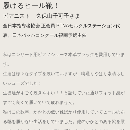
履けるヒール靴！
練習用（ヒール高2cm）
ピアニスト 久保山千可子さま
練習用（ストレッチ生地）
全日本指導者協会 正会員 PTNAセルクルステーション代
（22.5～26.0cm）数量限定商品
表、日本バッハコンクール福岡予選主催
練習用（ストレッチ生地）
私はコンサート用ピアノシューズ本革ブラックを愛用していま
子供サイズ
す。
（21.0～22.0cm）数量限定商品
生達は様々なタイプを履いていますが、噂通りやはり素晴らし
いシューズでした！
室内用ルームシューズ
生徒達がすごく履きやすい！！と話していた通りフィット感が
（ヒール高2.5cm）
すごく良くて履いていて疲れません。
私はこの数年、かかとの低い靴ばかり使用していてヒールのあ
ピアニスト用（ヒール高5cm）
る靴を履かない生活をしていました。他のかかとのある靴を履
3WAY(ブラック・本革)