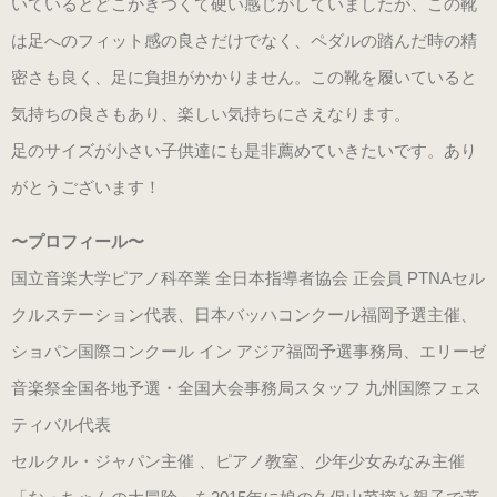
いているとどこかきつくて硬い感じがしていましたが、この靴
（22.0～25.0cm）
は足へのフィット感の良さだけでなく、ペダルの踏んだ時の精
密さも良く、足に負担がかかりません。この靴を履いていると
3WAY (シルバー・本革)
気持ちの良さもあり、楽しい気持ちにさえなります。
（22.0～25.0cm）
足のサイズが小さい子供達にも是非薦めていきたいです。あり
がとうございます！
3WAY (ゴールド・本革)
数量限定商品（22.0～25.0cm）
〜プロフィール〜
国立音楽大学ピアノ科卒業 全日本指導者協会 正会員 PTNAセル
3WAY (ブロンズ・本革)
クルステーション代表、日本バッハコンクール福岡予選主催、
数量限定商品（22.0～25.0cm）
ショパン国際コンクール イン アジア福岡予選事務局、エリーゼ
音楽祭全国各地予選・全国大会事務局スタッフ 九州国際フェス
3WAY (ワイン・本革)
ティバル代表
数量限定商品（22.0～25.0cm）
セルクル・ジャパン主催 、ピアノ教室、少年少女みなみ主催