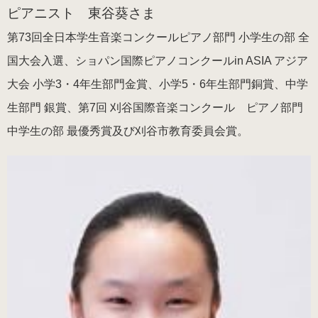
ピアニスト 東谷葵さま
第73回全日本学生音楽コンクールピアノ部門 小学生の部 全
男女兼用（ヒール高2cm）
国大会入選、ショパン国際ピアノコンクールin ASIA アジア
色から選ぶ
大会 小学3・4年生部門金賞、小学5・6年生部門銅賞、中学
生部門 銀賞、第7回 刈谷国際音楽コンクール ピアノ部門
ブラック系
中学生の部 最優秀賞及び刈谷市教育委員会賞。
ゴールド・シルバー系
その他のカラー
ヒールの高さから選ぶ
ヒールの高いピアノシューズ