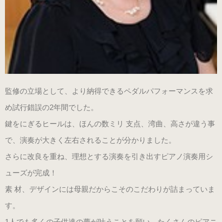
監修の立場として、より納得できるペダルパフォーマンスを求
め試行錯誤の2年間でした。
鍵をにぎるヒールは、ほんの数ミリ 支点、湾曲、高さが違う事
で、演奏が大きく左右されることが分かりました。
さらに改良を重ね、理想とする演奏を引き出すピアノ演奏用シ
ューズが完成！
素 材、デザインには母親だからこそのこだわりが詰まっていま
す。
1人でも多くの子供達の夢が叶うことを願い、たくさんのピアニ