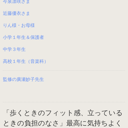
今泉凛咲さま
（ブラック・エナメル）
近藤優衣さま
（21.0～22.0cm）
りん様・お母様
ローヒール
小学１年生＆保護者
（シャンパン・スムース）
中学３年生
（22.5～26.0cm）
高校１年生（音楽科）
ローヒール 子供サイズ
（シャンパン・スムース）
監修の廣瀬妙子先生
（21.0～22.0cm）
男女兼用モデル
「歩くときのフィット感、立っている
（エナメル・コンビ）
（21.0～25.0cm）
ときの負担のなさ」最高に気持ちよく