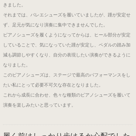
きました。
それまでは、バレエシューズを履いていましたが、踵が安定せ
参考動画
ず、足元が気になり演奏に集中できませんでした。
ピアノシューズを履くようになってからは、ヒール部分が安定
コンセプト
していることで、気になっていた踵が安定し、ペダルの踏み加
減も調節しやすくなり、自分の表現したい演奏ができるように
なりました。
絵で見るピアノシューズ
このピアノシューズは、ステージで最高のパフォーマンスをし
こんなお悩みはありませんか？
たい私にとって必要不可欠な存在となりました。
これから成長に合わせ、色々な種類のピアノシューズを履いて
推奨補助ペダル
演奏を楽しみたいと思っています。
メディア掲載情報
履く前はしっかり歩けるか心配でした