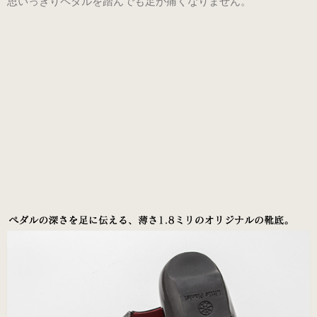
思いっきりペダルを踏んでも足が痛くなりません。