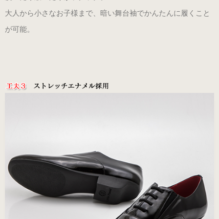
指導者・ご購入者の声
大人から小さなお子様まで、暗い舞台袖でかんたんに履くこと
が可能。
指導者の声１
指導者の声２
ご購入者の声
商品受賞歴
取扱店舗