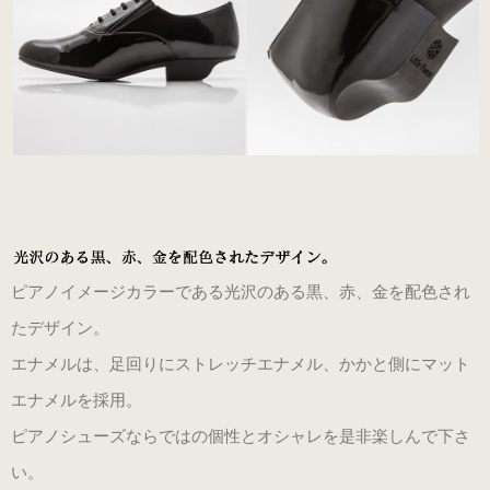
練習用（ヒール高2cm）
練習用（ストレッチ生地）
（22.5～26.0cm）数量限定商品
練習用（ストレッチ生地）
子供サイズ
（21.0～22.0cm）数量限定商品
ピアノイメージカラーである光沢のある黒、赤、金を配色され
たデザイン。
室内用ルームシューズ
エナメルは、足回りにストレッチエナメル、かかと側にマット
（ヒール高2.5cm）
エナメルを採用。
ピアニスト用（ヒール高5cm）
ピアノシューズならではの個性とオシャレを是非楽しんで下さ
い。
3WAY(ブラック・本革)