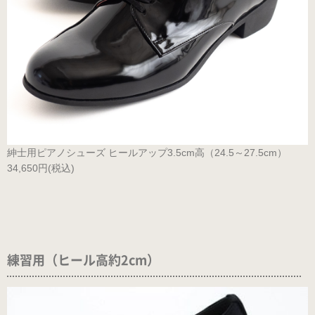
紳士用ピアノシューズ ヒールアップ3.5cm高（24.5～27.5cm）
34,650円(税込)
練習用（ヒール高約2cm）