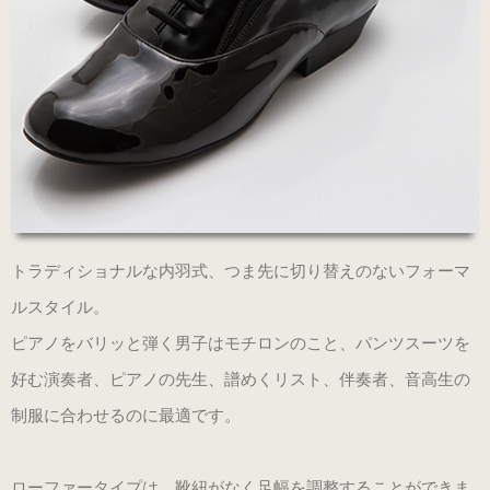
ブラック・本革
数量限定商品（22.0～25.0cm）
ゴールド
数量限定商品（22.0～25.0cm）
シルバー
数量限定商品（22.0～25.0cm）
トラディショナルな内羽式、つま先に切り替えのないフォーマ
ルスタイル。
コンサート用（ヒール高6cm）
ピアノをバリッと弾く男子はモチロンのこと、パンツスーツを
ブラック・エナメル
好む演奏者、ピアノの先生、譜めくリスト、伴奏者、音高生の
（22.0～25.5cm）
制服に合わせるのに最適です。
プラチナゴールド 数量限定モデル
ローファータイプは、靴紐がなく足幅を調整することができま