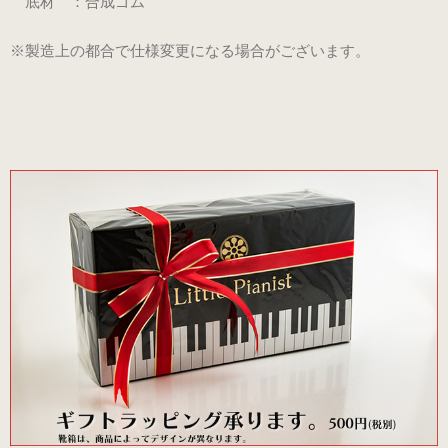
底材 ：合成ゴム
※製造上の都合で仕様変更になる場合がございます。