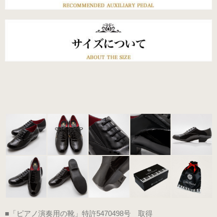
■「ピアノ演奏用の靴」特許5470498号 取得