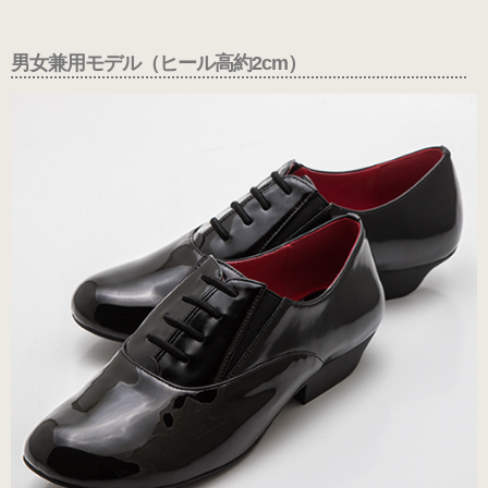
男女兼用モデル（ヒール高約2cm）