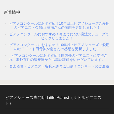
指導者・ご購入者の声
新着情報
指導者の声１
ピアノコンクールにおすすめ！10年以上ピアノシューズご愛用
のピアニスト久保山 菜摘さんの感想を更新しました！
ピアノコンクールにおすすめ！今までにない魔法のシューズで
指導者の声２
ビックリしました！
ピアノコンクールにおすすめ！10年以上ピアノシューズご愛用
のピアニスト田母神夕南さんの感想を更新しました！
ご購入者の声
ピアノコンクールにおすすめ！国内外のピアニストに支持さ
れ、海外在住の演奏家からも高い評価をいただいています。
音楽監督・ピアニスト谷真人さまご出演！コンサートのご連絡
商品受賞歴
ピアノシューズ専門店 Little Pianist（リトルピアニス
取扱店舗
ト）