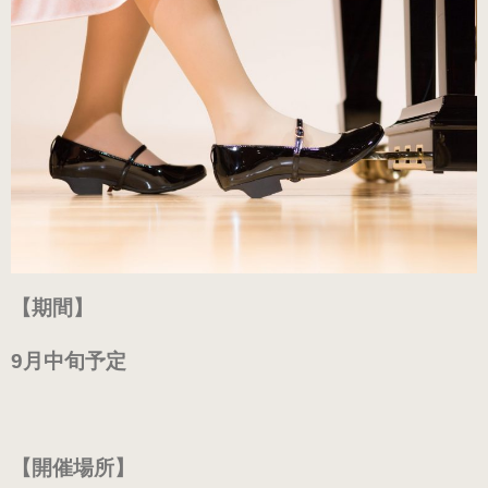
（ブラック・エナメル）
（21.0～22.0cm）
ローヒール
（シャンパン・スムース）
（22.5～26.0cm）
ローヒール 子供サイズ
（シャンパン・スムース）
【期間】
（21.0～22.0cm）
9月中旬予定
男女兼用モデル
（エナメル・コンビ）
（21.0～25.0cm）
【開催場所】