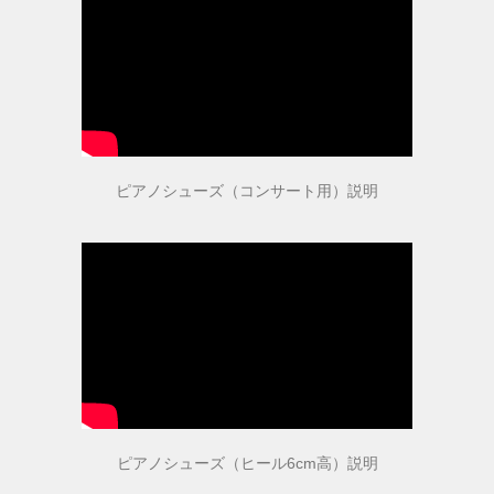
参考動画
コンセプト
ピアノシューズ（コンサート用）説明
絵で見るピアノシューズ
こんなお悩みはありませんか？
推奨補助ペダル
メディア掲載情報
ピアノシューズ（ヒール6cm高）説明