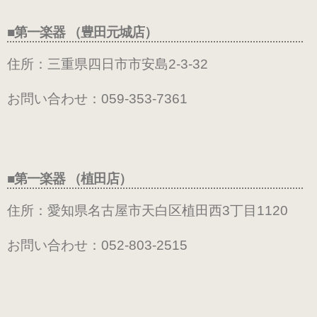
練習用（ヒール高2cm）
■第一楽器 （豊田元城店）
練習用（ストレッチ生地）
住所：三重県四日市市安島2-3-32
（22.5～26.0cm）数量限定商品
お問い合わせ：
059-353-7361
練習用（ストレッチ生地）
子供サイズ
（21.0～22.0cm）数量限定商品
■第一楽器 （植田店）
住所：愛知県名古屋市天白区植田西3丁目1120
室内用ルームシューズ
（ヒール高2.5cm）
お問い合わせ：
052-803-2515
ピアニスト用（ヒール高5cm）
3WAY(ブラック・本革)