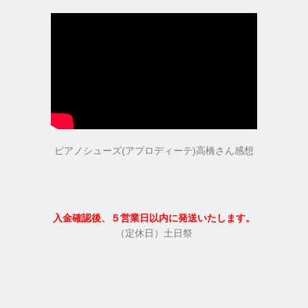
ピアニストの声
愛用ピアニストの声１
愛用ピアニストの声２
ピアノシューズ(アプロディーテ)高橋さん感想
愛用ピアニストの声３
ピアノシューズ愛用音楽家等
入金確認後、５営業日以内に発送いたします。
（定休日）土日祭
愛用ピアニスト コンサート情報