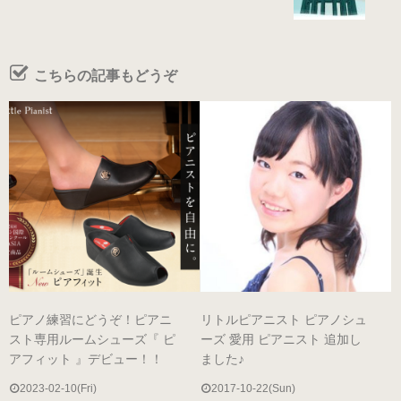
ブラック・本革
数量限定商品（22.0～25.0cm）
こちらの記事もどうぞ
ゴールド
数量限定商品（22.0～25.0cm）
シルバー
数量限定商品（22.0～25.0cm）
コンサート用（ヒール高6cm）
ブラック・エナメル
ピアノ練習にどうぞ！ピアニ
リトルピアニスト ピアノシュ
（22.0～25.5cm）
スト専用ルームシューズ『 ピ
ーズ 愛用 ピアニスト 追加し
アフィット 』デビュー！！
ました♪
プラチナゴールド 数量限定モデル
2023-02-10(Fri)
2017-10-22(Sun)