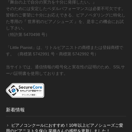
『舞台の上で自分の実力を十分に発揮したい。』
取扱店舗
そのためには安定したペダルパフォーマンスは必要不可欠です。
皆様のご要望に十分にお応えできる、ピアノペダリングに特化し
た専用の『 世界初のピアノシューズ 』を、是非この機会にお試
ピアノ教室紹介
し下さい。
（特許第 5470498 号）
「Little Pianist」は、リトルピアニストの商標または登録商標で
お問い合わせ
す。 （商標第 5742991 号・商標第 5742992 号）
当サイトでは、通信情報の暗号化と実在性の証明のため、SSLサ
お問い合わせ
ーバ証明書を使用しております。
個人情報保護法方針
新着情報
特定商取引法に基づく表記
ピアノコンクールにおすすめ！10年以上ピアノシューズご愛
会社概要
用のピアニスト久保山 菜摘さんの感想を更新しました！