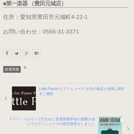
■第一楽器 （豊田元城店）
（22.0～25.0cm）
住所：愛知県豊田市元城町4-22-1
3WAY (シルバー・本革)
お問い合わせ：0565-31-3371
（22.0～25.0cm）
3WAY (ゴールド・本革)
数量限定商品（22.0～25.0cm）
新着情報
3WAY (ブロンズ・本革)
Little Pianist ピアノシューズ ９月の発送と休業に関す
数量限定商品（22.0～25.0cm）
るご連絡
3WAY (ワイン・本革)
数量限定商品（22.0～25.0cm）
ドイツ・ベルリンで行われた音楽医療学会の国際大会
にてピアノシューズの研究発表をしました