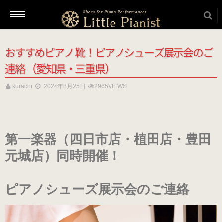
おすすめピアノ 靴！ピアノシューズ展示会のご
新着情報
連絡 （愛知県・三重県）
kurachi
2024年8月25日
2965VIEWS
商品を選ぶ
本番用（ヒール高2cm）
第一楽器（四日市店・植田店・豊田
元城店）同時開催！
ローヒール
（ブラック・エナメル）
ピアノシューズ展示会のご連絡
（22.5～26.0cm）
ローヒール 子供サイズ