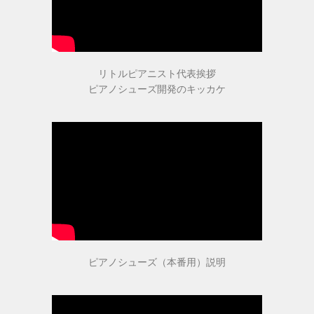
ヒールの低いピアノシューズ
性別から選ぶ
リトルピアニスト代表挨拶
婦人用のピアノシューズ
ピアノシューズ開発のキッカケ
男女兼用のピアノシューズ
紳士用のピアノシューズ
サイズ表
ピアノシューズ（本番用）説明
ヒールのメンテナンス
ピアノシューズについて