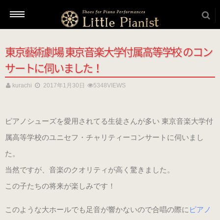
東京藝術劇場 東京音楽大学付属高等学校 のコン
新着情報
サートに伺いました！
kurachi
2017年1月30日
5348VIEWS
商品を選ぶ
ピアノシューズを愛用されてる生徒さんが多い 東京音楽大学付
本番用（ヒール高2cm）
属高等学校のユニセフ・チャリティーコンサートに伺いまし
た。
ローヒール
当然ですが、音楽のクオリティが高く驚きました。
（ブラック・エナメル）
（22.5～26.0cm）
この子たちの将来が楽しみです！
このような大ホールでも足音が響かないので合唱の際に
ピアノ
ローヒール 子供サイズ