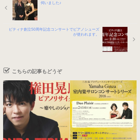
伺いました♪
男女兼用（ヒール高2cm）
ピティナ創立50周年記念コンサートでピアノシューズ
が使われます。
色から選ぶ
ブラック系
ゴールド・シルバー系
こちらの記事もどうぞ
その他のカラー
ヒールの高さから選ぶ
ヒールの高いピアノシューズ