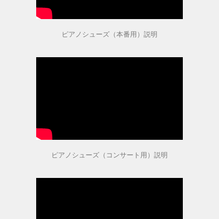
指導者・ご購入者の声
ピアノシューズ（本番用）説明
指導者の声１
指導者の声２
ご購入者の声
商品受賞歴
ピアノシューズ（コンサート用）説明
取扱店舗