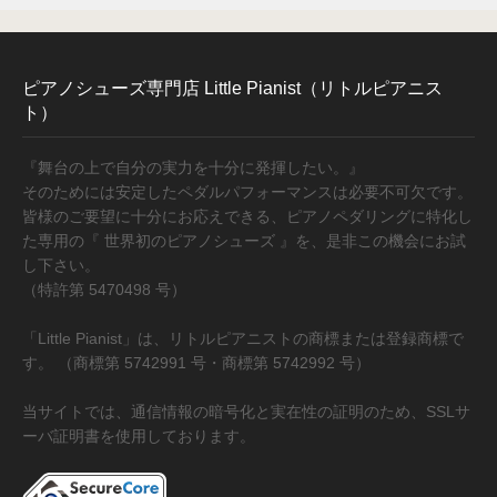
ピアノシューズ専門店 Little Pianist（リトルピアニス
ト）
『舞台の上で自分の実力を十分に発揮したい。』
そのためには安定したペダルパフォーマンスは必要不可欠です。
皆様のご要望に十分にお応えできる、ピアノペダリングに特化し
た専用の『 世界初のピアノシューズ 』を、是非この機会にお試
し下さい。
（特許第 5470498 号）
「Little Pianist」は、リトルピアニストの商標または登録商標で
す。 （商標第 5742991 号・商標第 5742992 号）
当サイトでは、通信情報の暗号化と実在性の証明のため、SSLサ
ーバ証明書を使用しております。