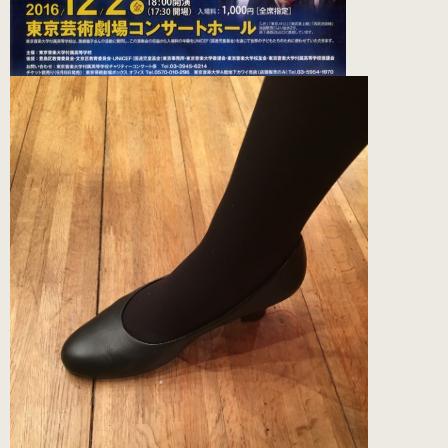
練習用（ヒール高2cm）
練習用（ストレッチ生地）
（22.5～26.0cm）数量限定商品
練習用（ストレッチ生地）
子供サイズ
（21.0～22.0cm）数量限定商品
室内用ルームシューズ
（ヒール高2.5cm）
ピアニスト用（ヒール高5cm）
3WAY(ブラック・本革)