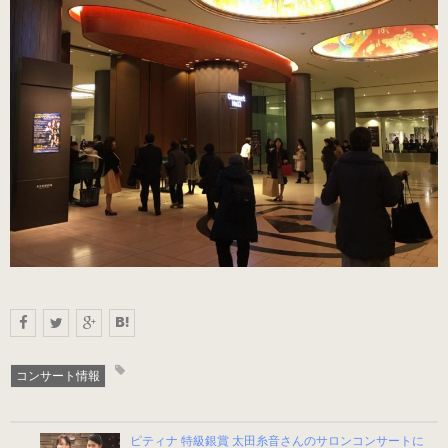
（22.0～25.5cm）
パールシルバー
（22.0～25.5cm）
プロ用（ヒール高7.5cm）
オーロラブラック婦人用
（22.0～25.5cm）
キラ・シルバー婦人用
（22.0～25.5cm）
コンサート情報
紳士用
（ヒールアップ3.5cm高）
ピティナ 特級銀賞 太田糸音さんのサロンコンサートに