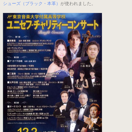
シューズ（ブラック・本革）
が使われました。
（ブラック・エナメル）
（21.0～22.0cm）
ローヒール
（シャンパン・スムース）
（22.5～26.0cm）
ローヒール 子供サイズ
（シャンパン・スムース）
（21.0～22.0cm）
男女兼用モデル
（エナメル・コンビ）
（21.0～25.0cm）