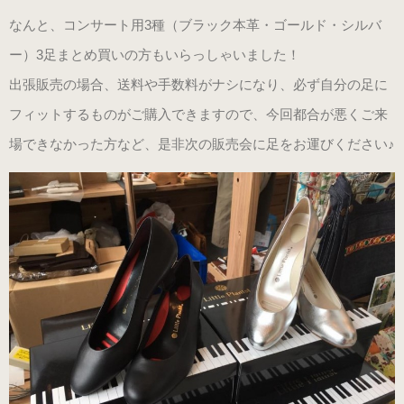
（ブラック・エナメル）
なんと、コンサート用3種（ブラック本革・ゴールド・シルバ
（21.0～22.0cm）
ー）3足まとめ買いの方もいらっしゃいました！
出張販売の場合、送料や手数料がナシになり、必ず自分の足に
ローヒール
フィットするものがご購入できますので、今回都合が悪くご来
（シャンパン・スムース）
場できなかった方など、是非次の販売会に足をお運びください♪
（22.5～26.0cm）
ローヒール 子供サイズ
（シャンパン・スムース）
（21.0～22.0cm）
男女兼用モデル
（エナメル・コンビ）
（21.0～25.0cm）