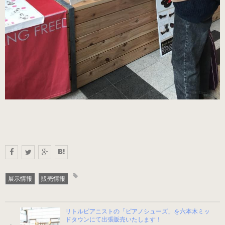
（22.0～25.5cm）
パールシルバー
（22.0～25.5cm）
プロ用（ヒール高7.5cm）
オーロラブラック婦人用
（22.0～25.5cm）
キラ・シルバー婦人用
（22.0～25.5cm）
展示情報
販売情報
紳士用
リトルピアニストの「ピアノシューズ」を六本木ミッ
（ヒールアップ3.5cm高）
ドタウンにて出張販売いたします！