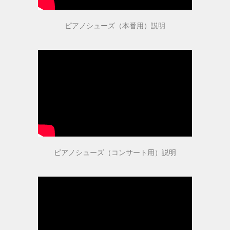
指導者・ご購入者の声
ピアノシューズ（本番用）説明
指導者の声１
指導者の声２
ご購入者の声
商品受賞歴
ピアノシューズ（コンサート用）説明
取扱店舗