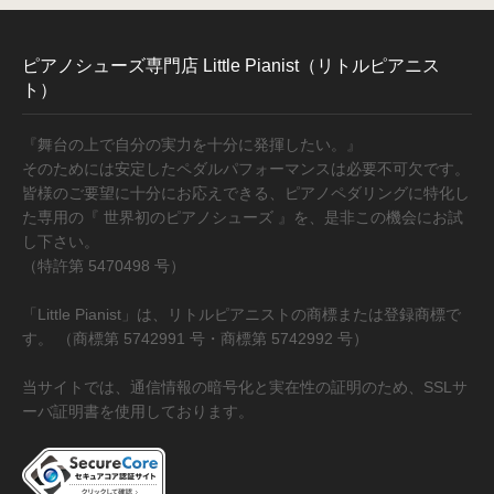
ピアノシューズ専門店 Little Pianist（リトルピアニス
ト）
『舞台の上で自分の実力を十分に発揮したい。』
そのためには安定したペダルパフォーマンスは必要不可欠です。
皆様のご要望に十分にお応えできる、ピアノペダリングに特化し
た専用の『 世界初のピアノシューズ 』を、是非この機会にお試
し下さい。
（特許第 5470498 号）
「Little Pianist」は、リトルピアニストの商標または登録商標で
す。 （商標第 5742991 号・商標第 5742992 号）
当サイトでは、通信情報の暗号化と実在性の証明のため、SSLサ
ーバ証明書を使用しております。