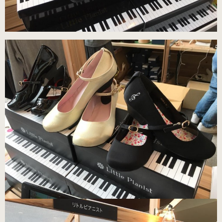
練習用（ヒール高2cm）
練習用（ストレッチ生地）
（22.5～26.0cm）数量限定商品
練習用（ストレッチ生地）
子供サイズ
（21.0～22.0cm）数量限定商品
室内用ルームシューズ
（ヒール高2.5cm）
ピアニスト用（ヒール高5cm）
3WAY(ブラック・本革)