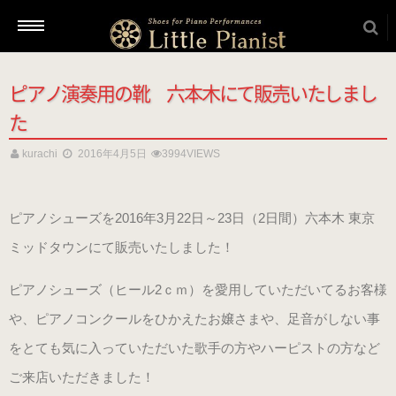
ピアノ演奏用の靴 六本木にて販売いたしまし
新着情報
た
kurachi
2016年4月5日
3994VIEWS
商品を選ぶ
ピアノシューズを2016年3月22日～23日（2日間）六本木 東京
本番用（ヒール高2cm）
ミッドタウンにて販売いたしました！
ローヒール
ピアノシューズ（ヒール2ｃｍ）を愛用していただいてるお客様
（ブラック・エナメル）
や、ピアノコンクールをひかえたお嬢さまや、足音がしない事
（22.5～26.0cm）
をとても気に入っていただいた歌手の方やハーピストの方など
ご来店いただきました！
ローヒール 子供サイズ