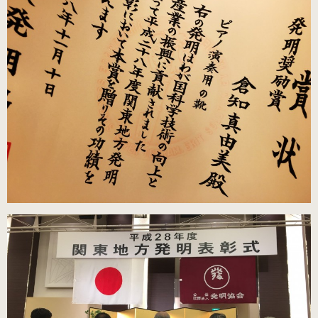
練習用（ヒール高2cm）
練習用（ストレッチ生地）
（22.5～26.0cm）数量限定商品
練習用（ストレッチ生地）
子供サイズ
（21.0～22.0cm）数量限定商品
室内用ルームシューズ
（ヒール高2.5cm）
ピアニスト用（ヒール高5cm）
3WAY(ブラック・本革)