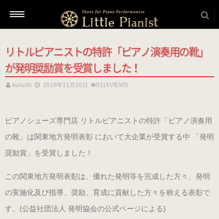
リトルピアニストの特許「ピアノ演奏用の靴」
新着情報
が発明奨励賞を受賞しました！
kurachi
2016年11月16日
5116VIEWS
商品を選ぶ
ピアノシューズ専門店 リトルピアニストの特許「ピアノ演奏用
本番用（ヒール高2cm）
の靴」は関東地方発明表彰 において大企業が受賞する中 「発明
奨励賞」を受賞しました！
ローヒール
（ブラック・エナメル）
この関東地方発明表彰は、優れた発明等を完成した方々、発明
（22.5～26.0cm）
の実施化及び指導、奨励、育成に貢献した方々を称える表彰で
す。(公益社団法人 発明協会の公式ページによる)
ローヒール 子供サイズ