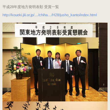
（ブラック・エナメル）
平成28年度地方発明表彰 受賞一覧
（21.0～22.0cm）
http://koueki.jiii.or.jp/…/chiha…/H28/jusho_kanto/index.html
ローヒール
（シャンパン・スムース）
（22.5～26.0cm）
ローヒール 子供サイズ
（シャンパン・スムース）
（21.0～22.0cm）
男女兼用モデル
（エナメル・コンビ）
（21.0～25.0cm）