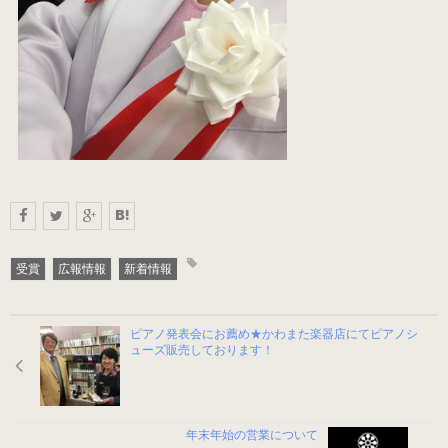
男女兼用（ヒール高2cm）
色から選ぶ
ブラック系
ゴールド・シルバー系
受賞
広報情報
新着情報
その他のカラー
ピアノ発表会にお薦め★かわまた楽器店にてピアノシ
ューズ販売しております！
ヒールの高さから選ぶ
ヒールの高いピアノシューズ
年末年始の営業について