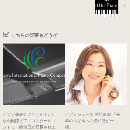
ヒールの低いピアノシューズ
性別から選ぶ
こちらの記事もどうぞ
婦人用のピアノシューズ
男女兼用のピアノシューズ
紳士用のピアノシューズ
サイズ表
ヒールのメンテナンス
ピアノ発表会にどうぞ！いし
ピアノシューズ 感想追加 「長
かわ国際ピアノコンクール エ
年のペダルへの違和感が一
ントリー締切日が延長されま
掃」
ピアノシューズについて