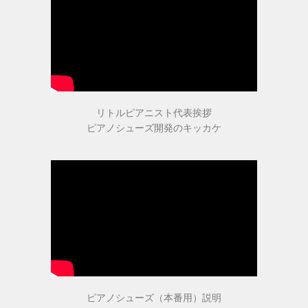
指導者・ご購入者の声
指導者の声１
指導者の声２
リトルピアニスト代表挨拶
ピアノシューズ開発のキッカケ
ご購入者の声
商品受賞歴
取扱店舗
ピアノシューズ（本番用）説明