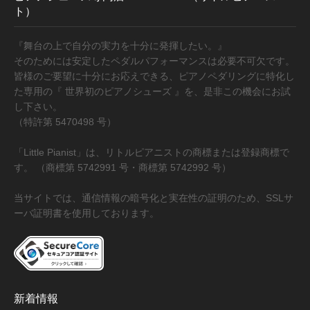
ト）
『舞台の上で自分の実力を十分に発揮したい。』
そのためには安定したペダルパフォーマンスは必要不可欠です。
皆様のご要望に十分にお応えできる、ピアノペダリングに特化し
た専用の『 世界初のピアノシューズ 』を、是非この機会にお試
し下さい。
（特許第 5470498 号）
「Little Pianist」は、リトルピアニストの商標または登録商標で
す。 （商標第 5742991 号・商標第 5742992 号）
当サイトでは、通信情報の暗号化と実在性の証明のため、SSLサ
ーバ証明書を使用しております。
新着情報