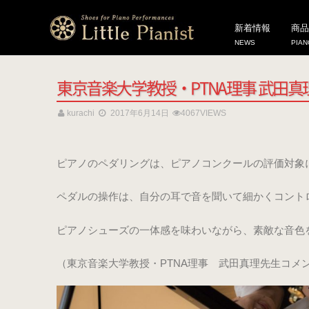
HOME
新着情報
東京音楽大学教授・PTNA理事 武田真理先生にペダル
新着情報
商品
NEWS
PIAN
東京音楽大学教授・PTNA理事 武田
kurachi
2017年6月14日
4067VIEWS
ピアノのペダリングは、ピアノコンクールの評価対象
ペダルの操作は、自分の耳で音を聞いて細かくコント
ピアノシューズの一体感を味わいながら、素敵な音色
（東京音楽大学教授・PTNA理事 武田真理先生コメ