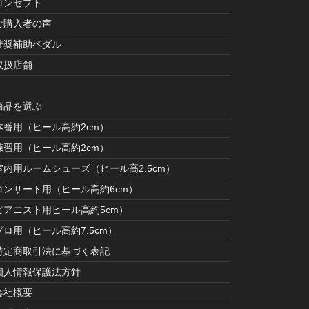
コンセプト
ご購入者の声
推奨補助ペダル
取扱店舗
商品を選ぶ
本番用（ヒール高約2cm）
練習用（ヒール高約2cm）
室内用ルームシューズ（ヒール高2.5cm）
コンサート用（ヒール高約6cm）
ピアニスト用ヒール高約5cm）
プロ用（ヒール高約7.5cm）
特定商取引法に基づく表記
個人情報保護法方針
会社概要