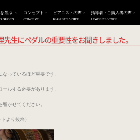
の重要性をお聞きしました。
を選ぶ
コンセプト
ピアニストの声
指導者・ご購入者の声
O SHOES
CONCEPT
PIANIST’S VOICE
LEADER’S VOICE
真理先生にペダルの重要性をお聞きしました。
になっているほど重要です。
ロールする必要があります。
を響かせてください。
ントより抜粋）