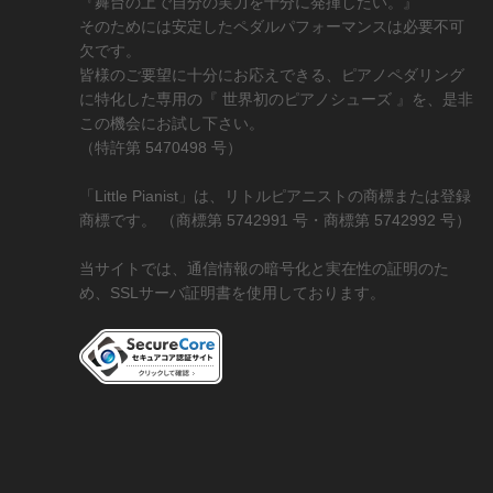
『舞台の上で自分の実力を十分に発揮したい。』
そのためには安定したペダルパフォーマンスは必要不可
欠です。
皆様のご要望に十分にお応えできる、ピアノペダリング
に特化した専用の『 世界初のピアノシューズ 』を、是非
この機会にお試し下さい。
（特許第 5470498 号）
「Little Pianist」は、リトルピアニストの商標または登録
商標です。 （商標第 5742991 号・商標第 5742992 号）
当サイトでは、通信情報の暗号化と実在性の証明のた
め、SSLサーバ証明書を使用しております。