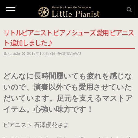
リトルピアニスト ピアノシューズ 愛用 ピアニス
新着情報
ト 追加しました♪
kurachi
2017年10月28日
3679VIEWS
商品を選ぶ
どんなに長時間履いても疲れを感じな
本番用（ヒール高2cm）
いので、演奏以外でも愛用させていた
だいています。足元を支えるマストア
ローヒール
（ブラック・エナメル）
イテム。心強い味方です！
（22.5～26.0cm）
ピアニスト 石澤優花さま
ローヒール 子供サイズ