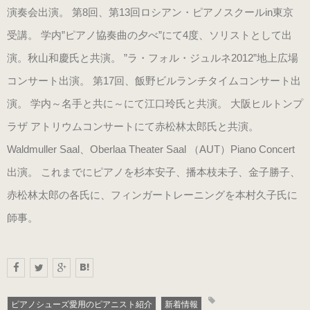
演奏会出演。 第8回、第13回ロシアン・ピアノスクールin東京
（22.0～25.5cm）
受講。 学内”ピアノ協奏曲の夕べ”にて4度、ソリストとして出
パールシルバー
演。秋山和慶氏と共演。 ”ラ・フォル・ジュルネ2012”地上広場
（22.0～25.5cm）
コンサート出演。 第17回、飯野ビルランチタイムコンサート出
演。 学内～名手と共に～にて江口玲氏と共演。 大阪ヒルトンプ
プロ用（ヒール高7.5cm）
ラザ アトリウムコンサートにて赤松林太郎氏と共演。
Waldmuller Saal、Oberlaa Theater Saal （AUT）Piano Concert
オーロラブラック婦人用
出演。 これまでにピアノを杉本安子、播本枝未子、金子勝子、
（22.0～25.5cm）
赤松林太郎の各氏に、フィンガートレーニングを本村久子氏に
キラ・シルバー婦人用
師事。
（22.0～25.5cm）
紳士用
（ヒールアップ3.5cm高）
ピアノシューズ愛用のピアニスト紹介
新着情報