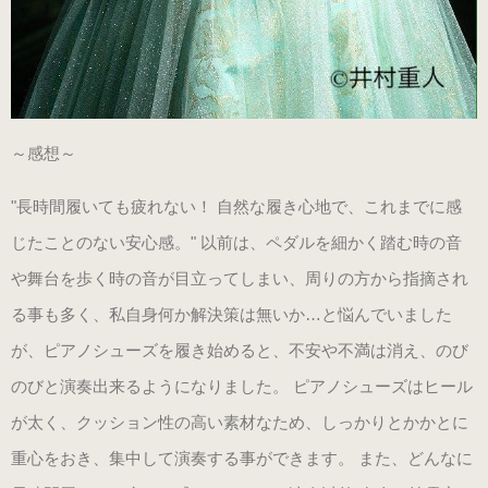
（22.0～25.0cm）
3WAY (シルバー・本革)
（22.0～25.0cm）
～感想～
3WAY (ゴールド・本革)
"長時間履いても疲れない！ 自然な履き心地で、これまでに感
数量限定商品（22.0～25.0cm）
じたことのない安心感。" 以前は、ペダルを細かく踏む時の音
や舞台を歩く時の音が目立ってしまい、周りの方から指摘され
3WAY (ブロンズ・本革)
る事も多く、私自身何か解決策は無いか…と悩んでいました
数量限定商品（22.0～25.0cm）
が、ピアノシューズを履き始めると、不安や不満は消え、のび
のびと演奏出来るようになりました。 ピアノシューズはヒール
3WAY (ワイン・本革)
が太く、クッション性の高い素材なため、しっかりとかかとに
数量限定商品（22.0～25.0cm）
重心をおき、集中して演奏する事ができます。 また、どんなに