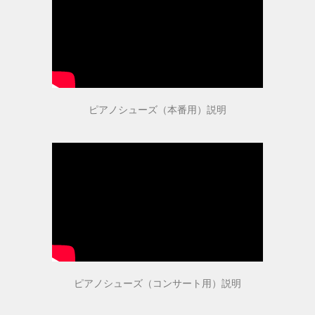
指導者・ご購入者の声
指導者の声１
指導者の声２
ピアノシューズ（本番用）説明
ご購入者の声
商品受賞歴
ピアノシューズ（コンサート用）説明
取扱店舗