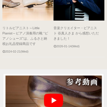
ヒールの低いピアノシューズ
性別から選ぶ
リトルピアニスト～Little
音楽クリエイター・ピアニス
婦人用のピアノシューズ
Pianist～ピアノ演奏用の靴 “ピ
ト 谷真人さま から感想いただ
アノシューズ”は、ふるさと納
きました！
税お礼品登録商品です
男女兼用のピアノシューズ
2026-01-14(Wed)
2024-02-21(Wed)
紳士用のピアノシューズ
サイズ表
ヒールのメンテナンス
ピアノシューズについて