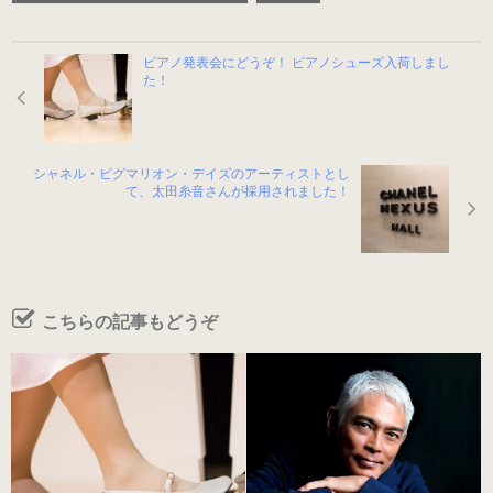
男女兼用（ヒール高2cm）
ピアノ発表会にどうぞ！ ピアノシューズ入荷しまし
た！
色から選ぶ
シャネル・ピグマリオン・デイズのアーティストとし
ブラック系
て、太田糸音さんが採用されました！
ゴールド・シルバー系
その他のカラー
こちらの記事もどうぞ
ヒールの高さから選ぶ
ヒールの高いピアノシューズ