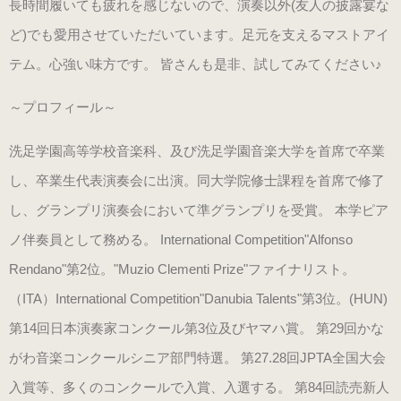
長時間履いても疲れを感じないので、演奏以外(友人の披露宴な
ブラック・本革
ど)でも愛用させていただいています。足元を支えるマストアイ
数量限定商品（22.0～25.0cm）
テム。心強い味方です。 皆さんも是非、試してみてください♪
ゴールド
～プロフィール～
数量限定商品（22.0～25.0cm）
洗足学園高等学校音楽科、及び洗足学園音楽大学を首席で卒業
し、卒業生代表演奏会に出演。同大学院修士課程を首席で修了
シルバー
数量限定商品（22.0～25.0cm）
し、グランプリ演奏会において準グランプリを受賞。 本学ピア
ノ伴奏員として務める。 International Competition"Alfonso
コンサート用（ヒール高6cm）
Rendano"第2位。"Muzio Clementi Prize"ファイナリスト。
（ITA）International Competition"Danubia Talents"第3位。(HUN)
ブラック・エナメル
第14回日本演奏家コンクール第3位及びヤマハ賞。 第29回かな
（22.0～25.5cm）
がわ音楽コンクールシニア部門特選。 第27.28回JPTA全国大会
入賞等、多くのコンクールで入賞、入選する。 第84回読売新人
プラチナゴールド 数量限定モデル