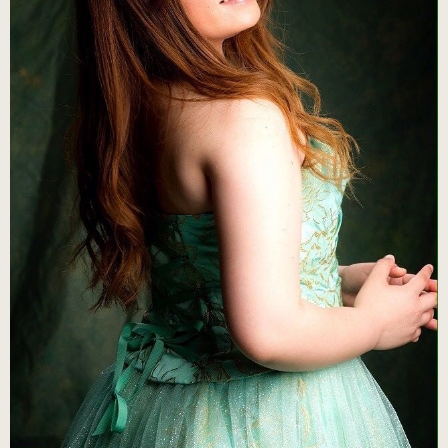
練習用（ヒール高2cm）
練習用（ストレッチ生地）
（22.5～26.0cm）数量限定商品
練習用（ストレッチ生地）
子供サイズ
（21.0～22.0cm）数量限定商品
室内用ルームシューズ
（ヒール高2.5cm）
ピアニスト用（ヒール高5cm）
3WAY(ブラック・本革)