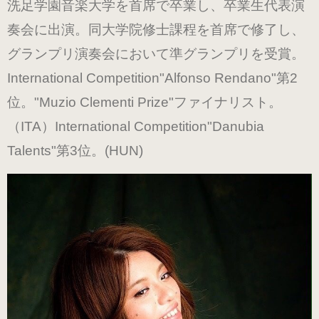
洗足学園音楽大学を首席で卒業し、卒業生代表演
（ブラック・エナメル）
奏会に出演。同大学院修士課程を首席で修了し、
（21.0～22.0cm）
グランプリ演奏会において準グランプリを受賞。
International Competition"Alfonso Rendano"第2
ローヒール
位。"Muzio Clementi Prize"ファイナリスト。
（シャンパン・スムース）
（ITA）International Competition"Danubia
（22.5～26.0cm）
Talents"第3位。(HUN)
ローヒール 子供サイズ
（シャンパン・スムース）
（21.0～22.0cm）
男女兼用モデル
（エナメル・コンビ）
（21.0～25.0cm）