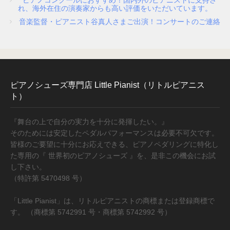
ピアノコンクールにおすすめ！国内外のピアニストに支持さ
れ、海外在住の演奏家からも高い評価をいただいています。
音楽監督・ピアニスト谷真人さまご出演！コンサートのご連絡
ピアノシューズ専門店 Little Pianist（リトルピアニス
ト）
『舞台の上で自分の実力を十分に発揮したい。』
そのためには安定したペダルパフォーマンスは必要不可欠です。
皆様のご要望に十分にお応えできる、ピアノペダリングに特化し
た専用の『 世界初のピアノシューズ 』を、是非この機会にお試
し下さい。
（特許第 5470498 号）
「Little Pianist」は、リトルピアニストの商標または登録商標で
す。 （商標第 5742991 号・商標第 5742992 号）