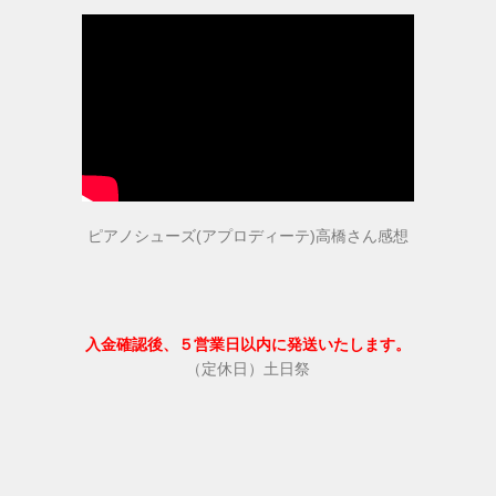
指導者・ご購入者の声
指導者の声１
指導者の声２
ご購入者の声
ピアノシューズ(アプロディーテ)高橋さん感想
商品受賞歴
入金確認後、５営業日以内に発送いたします。
（定休日）土日祭
取扱店舗