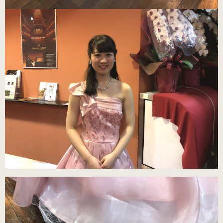
練習用（ヒール高2cm）
練習用（ストレッチ生地）
（22.5～26.0cm）数量限定商品
練習用（ストレッチ生地）
子供サイズ
（21.0～22.0cm）数量限定商品
室内用ルームシューズ
（ヒール高2.5cm）
ピアニスト用（ヒール高5cm）
3WAY(ブラック・本革)