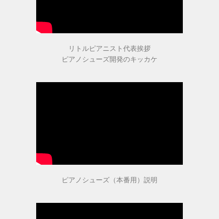
参考動画
リトルピアニスト代表挨拶
ピアノシューズ開発のキッカケ
コンセプト
絵で見るピアノシューズ
こんなお悩みはありませんか？
推奨補助ペダル
ピアノシューズ（本番用）説明
メディア掲載情報