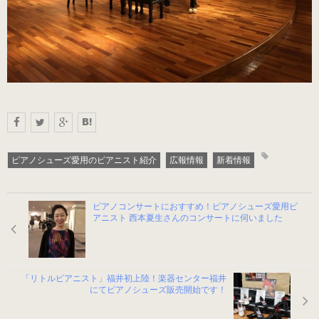
ブラック・本革
数量限定商品（22.0～25.0cm）
ゴールド
数量限定商品（22.0～25.0cm）
シルバー
ピアノシューズ愛用のピアニスト紹介
広報情報
新着情報
数量限定商品（22.0～25.0cm）
ピアノコンサートにおすすめ！ピアノシューズ愛用ピ
コンサート用（ヒール高6cm）
アニスト 西本夏生さんのコンサートに伺いました
ブラック・エナメル
（22.0～25.5cm）
「リトルピアニスト」福井初上陸！楽器センター福井
にてピアノシューズ販売開始です！
プラチナゴールド 数量限定モデル