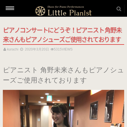
ピアノコンサートにどうぞ！ピアニスト 角野未
新着情報
来さんもピアノシューズご使用されております
kurachi
2020年3月20日
5315VIEWS
商品を選ぶ
ピアニスト 角野未来さんもピアノシュ
本番用（ヒール高2cm）
ーズご使用されております
ローヒール
（ブラック・エナメル）
（22.5～26.0cm）
ローヒール 子供サイズ