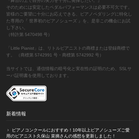
『舞台の上で自分の実力を十分に発揮したい。』
そのためには安定したペダルパフォーマンスは必要不可欠です。
皆様のご要望に十分にお応えできる、ピアノペダリングに特化し
た専用の『 世界初のピアノシューズ 』を、是非この機会にお試
し下さい。
（特許第 5470498 号）
「Little Pianist」は、リトルピアニストの商標または登録商標で
す。 （商標第 5742991 号・商標第 5742992 号）
当サイトでは、通信情報の暗号化と実在性の証明のため、SSLサ
ーバ証明書を使用しております。
新着情報
ピアノコンクールにおすすめ！10年以上ピアノシューズご愛
用のピアニスト久保山 菜摘さんの感想を更新しました！