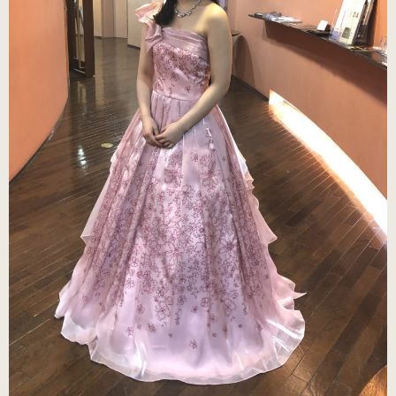
（ブラック・エナメル）
（21.0～22.0cm）
ローヒール
（シャンパン・スムース）
（22.5～26.0cm）
ローヒール 子供サイズ
（シャンパン・スムース）
（21.0～22.0cm）
男女兼用モデル
（エナメル・コンビ）
（21.0～25.0cm）