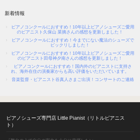
取扱店舗
新着情報
ピアノコンクールにおすすめ！10年以上ピアノシューズご愛用
ピアノ教室紹介
のピアニスト久保山 菜摘さんの感想を更新しました！
ピアノコンクールにおすすめ！今までにない魔法のシューズで
ビックリしました！
ピアノコンクールにおすすめ！10年以上ピアノシューズご愛用
お問い合わせ
のピアニスト田母神夕南さんの感想を更新しました！
ピアノコンクールにおすすめ！国内外のピアニストに支持さ
れ、海外在住の演奏家からも高い評価をいただいています。
お問い合わせ
音楽監督・ピアニスト谷真人さまご出演！コンサートのご連絡
個人情報保護法方針
特定商取引法に基づく表記
ピアノシューズ専門店 Little Pianist（リトルピアニス
ト）
会社概要