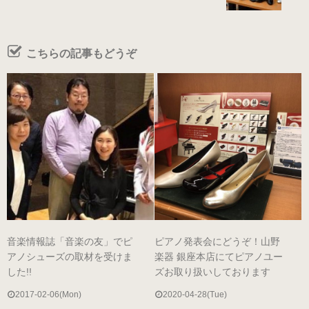
（22.0～25.5cm）
こちらの記事もどうぞ
パールシルバー
（22.0～25.5cm）
プロ用（ヒール高7.5cm）
オーロラブラック婦人用
（22.0～25.5cm）
キラ・シルバー婦人用
（22.0～25.5cm）
音楽情報誌「音楽の友」でピ
ピアノ発表会にどうぞ！山野
アノシューズの取材を受けま
楽器 銀座本店にてピアノユー
した!!
ズお取り扱いしております
紳士用
2017-02-06(Mon)
2020-04-28(Tue)
（ヒールアップ3.5cm高）