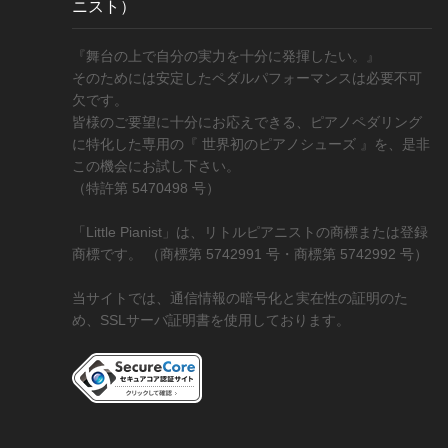
ニスト）
『舞台の上で自分の実力を十分に発揮したい。』
そのためには安定したペダルパフォーマンスは必要不可
欠です。
皆様のご要望に十分にお応えできる、ピアノペダリング
に特化した専用の『 世界初のピアノシューズ 』を、是非
この機会にお試し下さい。
（特許第 5470498 号）
「Little Pianist」は、リトルピアニストの商標または登録
商標です。 （商標第 5742991 号・商標第 5742992 号）
当サイトでは、通信情報の暗号化と実在性の証明のた
め、SSLサーバ証明書を使用しております。