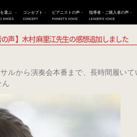
コンクールにどうぞ！【 指導者の声 】木村 麻里江先生の感想追加しました
を選ぶ
コンセプト
ピアニストの声
指導者・ご購入者の声
O SHOES
CONCEPT
PIANIST’S VOICE
LEADER’S VOICE
の声 】木村 麻里江先生の感想追加しました
ーサルから演奏会本番まで、長時間履いて
せん