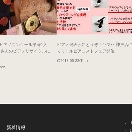
ピアノコンクール第5位入
ピアノ発表会にとうぞ！ヤマハ 神戸店
子さんのピアノリサイタルに
てリトルピアニストフェア開催
2018-05-22(Tue)
Mon)
新着情報