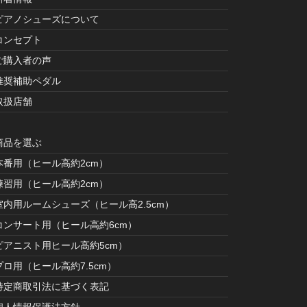
ピアノシューズについて
コンセプト
ご購入者の声
推奨補助ペダル
取扱店舗
商品を選ぶ
本番用（ヒール高約2cm）
練習用（ヒール高約2cm）
室内用ルームシューズ（ヒール高2.5cm）
コンサート用（ヒール高約6cm）
ピアニスト用ヒール高約5cm）
プロ用（ヒール高約7.5cm）
特定商取引法に基づく表記
個人情報保護法方針