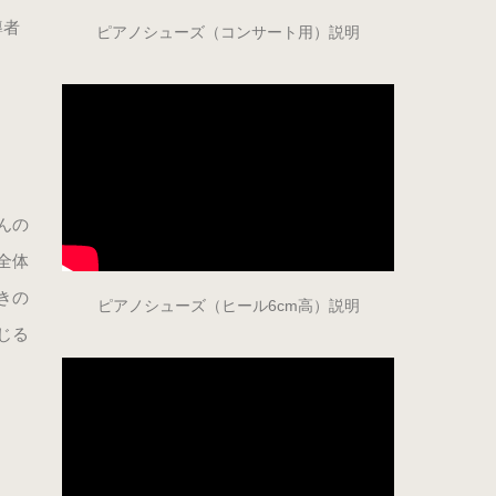
導者
ピアノシューズ（コンサート用）説明
んの
全体
きの
ピアノシューズ（ヒール6cm高）説明
じる