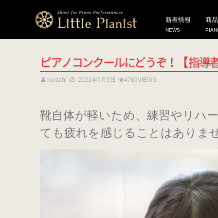
HOME
ピアノシューズ愛用のピアニスト紹介
/
広報情報
/
新着情報
ピアノ
新着情報
商品
NEWS
PIAN
ピアノコンクールにどうぞ！【 指導者
kurachi
2021年5月3日
4785VIEWS
靴自体が軽いため、練習やリハ
ても疲れを感じることはありま