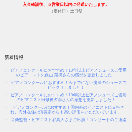
入金確認後、５営業日以内に発送いたします。
（定休日）土日祭
ピアニストの声
愛用ピアニストの声１
愛用ピアニストの声２
新着情報
ピアノコンクールにおすすめ！10年以上ピアノシューズご愛用
愛用ピアニストの声３
のピアニスト久保山 菜摘さんの感想を更新しました！
ピアノコンクールにおすすめ！今までにない魔法のシューズで
ビックリしました！
ピアノシューズ愛用音楽家等
ピアノコンクールにおすすめ！10年以上ピアノシューズご愛用
のピアニスト田母神夕南さんの感想を更新しました！
ピアノコンクールにおすすめ！国内外のピアニストに支持さ
愛用ピアニスト コンサート情報
れ、海外在住の演奏家からも高い評価をいただいています。
音楽監督・ピアニスト谷真人さまご出演！コンサートのご連絡