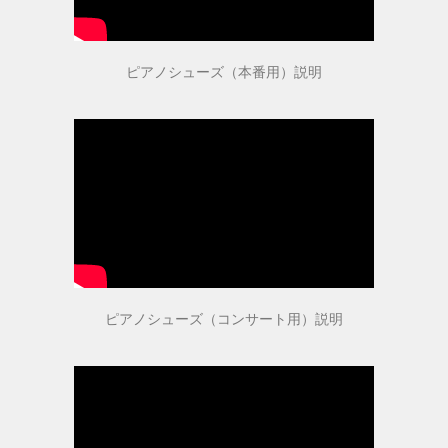
ヒールの低いピアノシューズ
ピアノシューズ（本番用）説明
性別から選ぶ
婦人用のピアノシューズ
男女兼用のピアノシューズ
紳士用のピアノシューズ
サイズ表
ピアノシューズ（コンサート用）説明
ヒールのメンテナンス
ピアノシューズについて