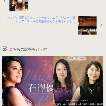
（22.0～25.0cm）
ショパン国際ピアノコンクールで、ピアノシューズ愛
3WAY (シルバー・本革)
用ピアニスト木村友梨香さんが演奏されました
（22.0～25.0cm）
3WAY (ゴールド・本革)
こちらの記事もどうぞ
数量限定商品（22.0～25.0cm）
3WAY (ブロンズ・本革)
数量限定商品（22.0～25.0cm）
3WAY (ワイン・本革)
数量限定商品（22.0～25.0cm）