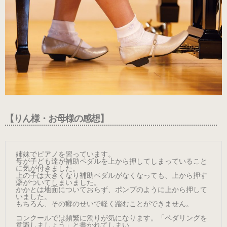
（ブラック・エナメル）
（21.0～22.0cm）
ローヒール
（シャンパン・スムース）
（22.5～26.0cm）
【りん様・お母様の感想】
ローヒール 子供サイズ
（シャンパン・スムース）
（21.0～22.0cm）
姉妹でピアノを習っています。

母が子ども達が補助ペダルを上から押してしまっていること
に気が付きました。

上の子は大きくなり補助ペダルがなくなっても、上から押す
癖がついてしまいました。

男女兼用モデル
かかとは地面についておらず、ポンプのように上から押して
いました。

（エナメル・コンビ）
もちろん、その癖のせいで軽く踏むことができません。

（21.0～25.0cm）
コンクールでは頻繁に濁りが気になります。「ペダリングを
意識しましょう」と書かれてしまい、
