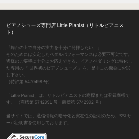
指導者・ご購入者の声
指導者の声１
ピアノシューズ専門店 Little Pianist（リトルピアニス
ト）
指導者の声２
『舞台の上で自分の実力を十分に発揮したい。』
そのためには安定したペダルパフォーマンスは必要不可欠です。
皆様のご要望に十分にお応えできる、ピアノペダリングに特化し
ご購入者の声
た専用の『 世界初のピアノシューズ 』を、是非この機会にお試
し下さい。
（特許第 5470498 号）
商品受賞歴
「Little Pianist」は、リトルピアニストの商標または登録商標で
す。 （商標第 5742991 号・商標第 5742992 号）
当サイトでは、通信情報の暗号化と実在性の証明のため、SSLサ
ーバ証明書を使用しております。
取扱店舗