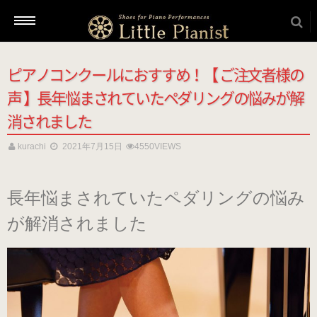
ピアノコンクールにおすすめ！【 ご注文者様の
新着情報
声 】長年悩まされていたペダリングの悩みが解
消されました
商品を選ぶ
kurachi
2021年7月15日
4550VIEWS
本番用（ヒール高2cm）
長年悩まされていたペダリングの悩み
が解消されました
ローヒール
（ブラック・エナメル）
（22.5～26.0cm）
ローヒール 子供サイズ