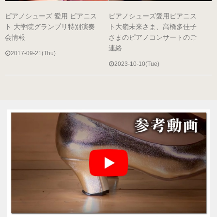
ブラック・本革
ピアノシューズ 愛用 ピアニス
ピアノシューズ愛用ピアニス
数量限定商品（22.0～25.0cm）
ト 大学院グランプリ特別演奏
ト大嶺未来さま、高橋多佳子
会情報
さまのピアノコンサートのご
連絡
ゴールド
2017-09-21(Thu)
2023-10-10(Tue)
数量限定商品（22.0～25.0cm）
シルバー
数量限定商品（22.0～25.0cm）
コンサート用（ヒール高6cm）
ブラック・エナメル
（22.0～25.5cm）
プラチナゴールド 数量限定モデル