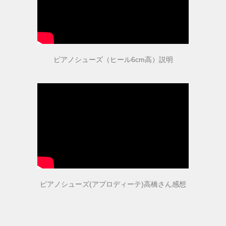
参考動画
ピアノシューズ（ヒール6cm高）説明
コンセプト
絵で見るピアノシューズ
こんなお悩みはありませんか？
推奨補助ペダル
ピアノシューズ(アプロディーテ)高橋さん感想
メディア掲載情報