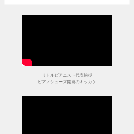
男女兼用（ヒール高2cm）
色から選ぶ
ブラック系
ゴールド・シルバー系
リトルピアニスト代表挨拶
ピアノシューズ開発のキッカケ
その他のカラー
ヒールの高さから選ぶ
ヒールの高いピアノシューズ