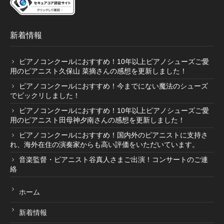
取扱店舗
新着情報
ピアノ教室紹介
ピアノコンクールにおすすめ！10年以上ピアノシューズご愛
用のピアニスト久保山 菜摘さんの感想を更新しました！
ピアノコンクールにおすすめ！今までにない魔法のシューズ
お問い合わせ
でビックリしました！
ピアノコンクールにおすすめ！10年以上ピアノシューズご愛
用のピアニスト田母神夕南さんの感想を更新しました！
お問い合わせ
ピアノコンクールにおすすめ！国内外のピアニストに支持さ
れ、海外在住の演奏家からも高い評価をいただいています。
個人情報保護法方針
音楽監督・ピアニスト谷真人さまご出演！コンサートのご連
絡
特定商取引法に基づく表記
ホーム
新着情報
会社概要