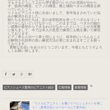
そもそもどうして上から押す癖がついたのか原因が分から
ず、筋肉の構造、ピアノの構造、靴と補助ペダルの構造を調
べていたところ

練習用（ヒール高2cm）
リトルピアニスト様に出会いまして、長年悩まされていた悩
みが解消されました。

娘たちも自分たちは、足の全部筋肉を使ってペダルをコント
練習用（ストレッチ生地）
ロールしないといけなかった、このままでは、ペダルの細か
い調整が最初からできるわけがなかったということが大変腑
（22.5～26.0cm）数量限定商品
に落ちまして、今では本人の意思で練習にも靴を履いて練習
しております。

ピアノ界もスポーツ界と同じように、科学的にいろんなこと
が解明され効率の良い練習方法が更に生まれますことを願っ
ております。

練習用（ストレッチ生地）
 素敵な出会いをありがとうございます。今後ともどうぞよろ
しくお願い致します。
子供サイズ
（21.0～22.0cm）数量限定商品
室内用ルームシューズ
（ヒール高2.5cm）
ピアノシューズ愛用のピアニスト紹介
広報情報
新着情報
ピアニスト用（ヒール高5cm）
「リトルピアニスト」を履いてベヒシュタインを弾こ
う！（新東京店ショールームにて展示会）
3WAY(ブラック・本革)