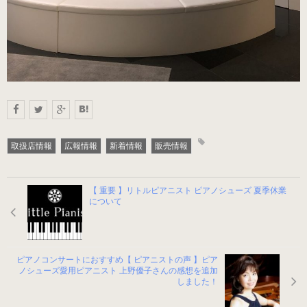
（22.0～25.5cm）
パールシルバー
（22.0～25.5cm）
プロ用（ヒール高7.5cm）
取扱店情報
広報情報
新着情報
販売情報
オーロラブラック婦人用
（22.0～25.5cm）
【 重要 】リトルピアニスト ピアノシューズ 夏季休業
について
キラ・シルバー婦人用
（22.0～25.5cm）
ピアノコンサートにおすすめ【 ピアニストの声 】ピア
ノシューズ愛用ピアニスト 上野優子さんの感想を追加
紳士用
しました！
（ヒールアップ3.5cm高）