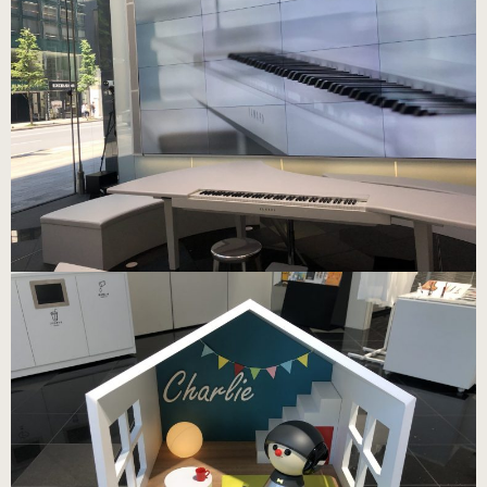
練習用（ヒール高2cm）
練習用（ストレッチ生地）
（22.5～26.0cm）数量限定商品
練習用（ストレッチ生地）
子供サイズ
（21.0～22.0cm）数量限定商品
室内用ルームシューズ
（ヒール高2.5cm）
ピアニスト用（ヒール高5cm）
3WAY(ブラック・本革)