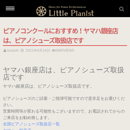
ピアノコンクールにおすすめ！ヤマハ銀座店
新着情報
は、ピアノシューズ取扱店です
kurachi
2021年8月24日
6990VIEWS
商品を選ぶ
ヤマハ銀座店は、ピアノシューズ取扱
店です
本番用（ヒール高2cm）
ヤマハ銀座店は、ピアノシューズ取扱店です。
ローヒール
ピアノシューズのご試着・ご指弾可能ですので是非足をお運びくだ
（ブラック・エナメル）
さい。
（22.5～26.0cm）
営業時間等が変わる可能性もございますので、お電話されてからの
ご来店をお勧め致します。
全国ピアノシューズ取扱店一覧
ローヒール 子供サイズ