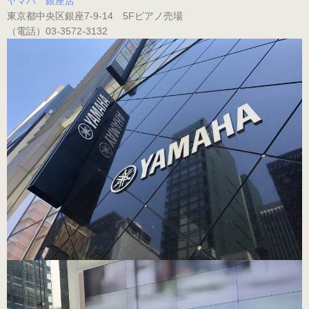
ヤマハ 銀座店
（ブラック・エナメル）
東京都中央区銀座7-9-14 5Fピアノ売場
（電話）03-3572-3132
（21.0～22.0cm）
ローヒール
（シャンパン・スムース）
（22.5～26.0cm）
ローヒール 子供サイズ
（シャンパン・スムース）
（21.0～22.0cm）
男女兼用モデル
（エナメル・コンビ）
（21.0～25.0cm）