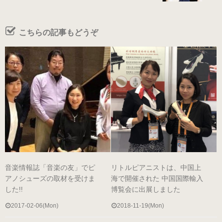
男女兼用（ヒール高2cm）
こちらの記事もどうぞ
色から選ぶ
ブラック系
ゴールド・シルバー系
その他のカラー
音楽情報誌「音楽の友」でピ
リトルピアニストは、中国上
ヒールの高さから選ぶ
アノシューズの取材を受けま
海で開催された 中国国際輸入
した!!
博覧会に出展しました
ヒールの高いピアノシューズ
2017-02-06(Mon)
2018-11-19(Mon)