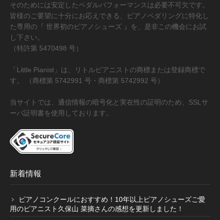
そのためには安定したペダルパフォーマンスは必要不可欠です。
皆様のご要望に十分にお応えできる、ピアノペダリングに特化し
た専用の『 世界初のピアノシューズ 』を、是非この機会にお試
し下さい。
（特許第 5470498 号）
「Little Pianist」は、リトルピアニストの商標または登録商標で
す。 （商標第 5742991 号・商標第 5742992 号）
当サイトでは、通信情報の暗号化と実在性の証明のため、SSLサ
ーバ証明書を使用しております。
新着情報
ピアノコンクールにおすすめ！10年以上ピアノシューズご愛
用のピアニスト久保山 菜摘さんの感想を更新しました！