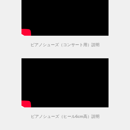
指導者・ご購入者の声
指導者の声１
指導者の声２
ピアノシューズ（コンサート用）説明
ご購入者の声
商品受賞歴
ピアノシューズ（ヒール6cm高）説明
取扱店舗