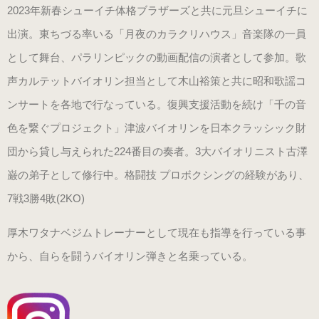
2023年新春シューイチ体格ブラザーズと共に元旦シューイチに
出演。東ちづる率いる「月夜のカラクリハウス」音楽隊の一員
男女兼用（ヒール高2cm）
として舞台、パラリンピックの動画配信の演者として参加。歌
声カルテットバイオリン担当として木山裕策と共に昭和歌謡コ
色から選ぶ
ンサートを各地で行なっている。復興支援活動を続け「千の音
ブラック系
色を繋ぐプロジェクト」津波バイオリンを日本クラッシック財
団から貸し与えられた224番目の奏者。3大バイオリニスト古澤
ゴールド・シルバー系
巌の弟子として修行中。格闘技 プロボクシングの経験があり、
7戦3勝4敗(2KO)
その他のカラー
厚木ワタナベジムトレーナーとして現在も指導を行っている事
ヒールの高さから選ぶ
から、自らを闘うバイオリン弾きと名乗っている。
ヒールの高いピアノシューズ