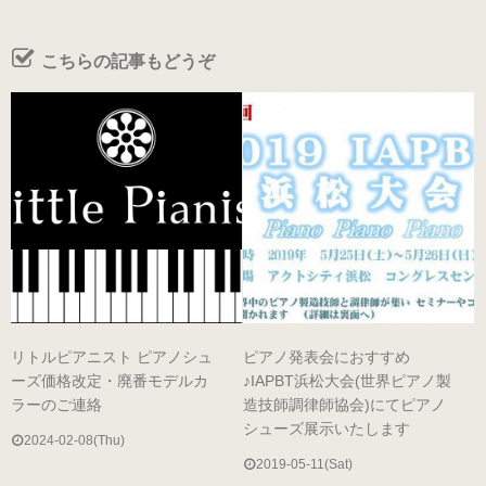
こちらの記事もどうぞ
参考動画
コンセプト
絵で見るピアノシューズ
こんなお悩みはありませんか？
リトルピアニスト ピアノシュ
ピアノ発表会におすすめ
推奨補助ペダル
ーズ価格改定・廃番モデルカ
♪IAPBT浜松大会(世界ピアノ製
ラーのご連絡
造技師調律師協会)にてピアノ
シューズ展示いたします
メディア掲載情報
2024-02-08(Thu)
2019-05-11(Sat)