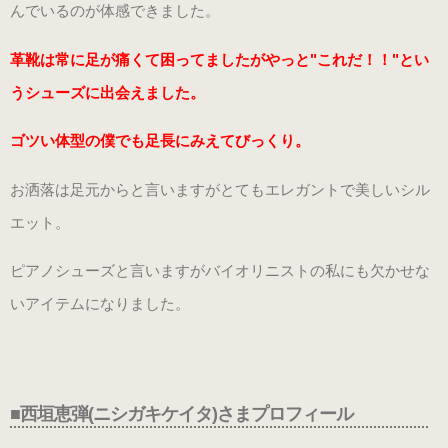
んでいるのが体感できました。
（22.0～25.0cm）
革靴は常に足が痛くて困ってましたがやっと"これだ！！"とい
3WAY (シルバー・本革)
うシューズに出会えました。
（22.0～25.0cm）
ゴツい体型の僕でも足長にみえてびっくり。
3WAY (ゴールド・本革)
お洒落は足元からと言いますがとてもエレガントで美しいシル
数量限定商品（22.0～25.0cm）
エット。
ピアノシューズと言いますがバイオリニストの私にも欠かせな
3WAY (ブロンズ・本革)
いアイテムになりました。
数量限定商品（22.0～25.0cm）
3WAY (ワイン・本革)
数量限定商品（22.0～25.0cm）
■西垣恵弾(ニシガキケイタ)
さま
プロフィール