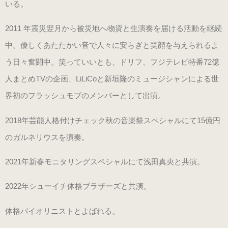
いる。
（22.0～25.5cm）
2011 年震災翌月から被災地へ物資と生演奏を届ける活動を継続
パールシルバー
中。優しくあたたかい音で人々に安らぎと笑顔を与えられるよ
（22.0～25.5cm）
う日々奮闘中。笑っていいとも、ドリフ、フジテレビ特番72億
人まとめTVの企画、LiLiCoと新垣隆のミュージシャンによる世
プロ用（ヒール高7.5cm）
界初のフラッシュモブのメンバーとして出演。
オーロラブラック婦人用
2018年芸能人格付けチェック秋の音楽祭スペシャルにて15億円
（22.0～25.5cm）
のガルネリウスを演奏。
キラ・シルバー婦人用
2021年新春モニタリングスペシャルにて浅田真央と共演。
（22.0～25.5cm）
2022年シューイチ体格ブラザーズと共演。
紳士用
体格バイオリニストとよばれる。
（ヒールアップ3.5cm高）