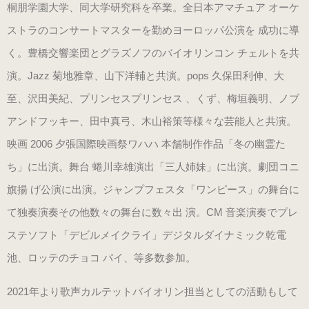
桐朋学園大学、同大学研究科を卒業。全日本アマチュア オーケ
ブラック・本革
ストラのコンサートマスターを勤めヨーロッパ公演を 成功に導
数量限定商品（22.0～25.0cm）
く。豊橋交響楽団とグラズノフのバイオリンコン チェルトを共
ゴールド
演。Jazz 菊地雅章、山下洋輔と共演。pops 久保田利伸、大
数量限定商品（22.0～25.0cm）
至、沢田美紀、プリンセスプリンセス 、くず、梅垣義明、ノブ
アンドフッキー、田中真弓、木山裕策等様々な芸能人と共演。
シルバー
映画 2006 夕張国際映画祭ワハハ 本舗制作作品「冬の幽霊た
数量限定商品（22.0～25.0cm）
ち」に出演。舞台 蜷川幸雄演出「三人姉妹」に出演。劇団コニ
旗揚 げ公演に出演。ジャンプフェスタ「ワンピース」の舞台に
コンサート用（ヒール高6cm）
て独奏演奏その他数々の舞台に数々出 演。CM 音楽演奏でプレ
ステソフト「デビルメイクライ」デジタルダイナミック乾電
ブラック・エナメル
（22.0～25.5cm）
池、ロッテのチョコ パイ、等多数参加。
2021年より歌声カルテットバイオリン担当としての活動もして
プラチナゴールド 数量限定モデル