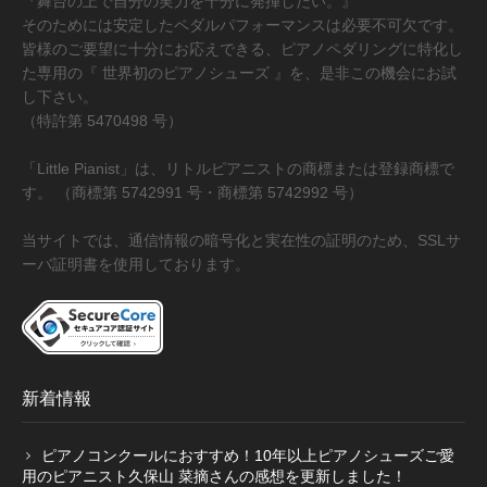
『舞台の上で自分の実力を十分に発揮したい。』
そのためには安定したペダルパフォーマンスは必要不可欠です。
皆様のご要望に十分にお応えできる、ピアノペダリングに特化し
た専用の『 世界初のピアノシューズ 』を、是非この機会にお試
し下さい。
（特許第 5470498 号）
「Little Pianist」は、リトルピアニストの商標または登録商標で
す。 （商標第 5742991 号・商標第 5742992 号）
当サイトでは、通信情報の暗号化と実在性の証明のため、SSLサ
ーバ証明書を使用しております。
新着情報
ピアノコンクールにおすすめ！10年以上ピアノシューズご愛
用のピアニスト久保山 菜摘さんの感想を更新しました！