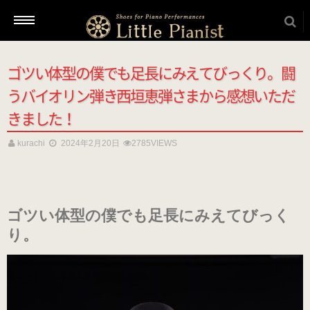
ゴツい体型の僕でも足長にみえてびっくり。闘
新着情報
うバイオリン弾き西垣恵弾さまから感想いただ
きました！
商品を選ぶ
kurachi
2024年2月20日
2785VIEWS
本番用（ヒール高2cm）
ゴツい体型の僕でも足長にみえてびっく
ローヒール
り。
（ブラック・エナメル）
（22.5～26.0cm）
ローヒール 子供サイズ