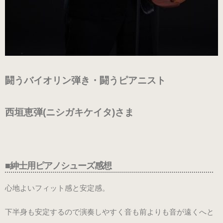
練習用（ヒール高2cm）
練習用（ストレッチ生地）
（22.5～26.0cm）数量限定商品
闘うバイオリン弾き・闘うピアニスト
練習用（ストレッチ生地）
子供サイズ
西垣恵弾(ニシガキケイタ)さま
（21.0～22.0cm）数量限定商品
室内用ルームシューズ
■紳士用ピアノシューズ感想
（ヒール高2.5cm）
心地よいフィット感と安定感。
ピアニスト用（ヒール高5cm）
下半身も安定するので演奏しやすく音も前よりも音が遠くへと
3WAY(ブラック・本革)