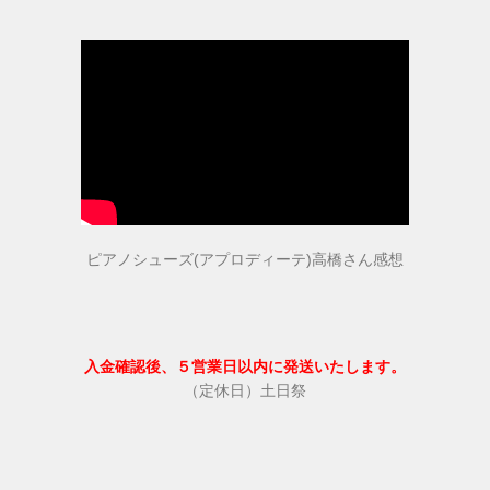
ヒールの低いピアノシューズ
性別から選ぶ
婦人用のピアノシューズ
男女兼用のピアノシューズ
ピアノシューズ(アプロディーテ)高橋さん感想
紳士用のピアノシューズ
サイズ表
入金確認後、５営業日以内に発送いたします。
（定休日）土日祭
ヒールのメンテナンス
ピアノシューズについて