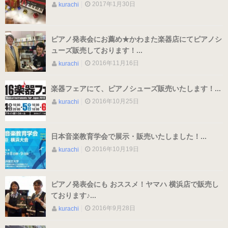
2017年1月30日
kurachi
（ブラック・エナメル）
（21.0～22.0cm）
ピアノ発表会にお薦め★かわまた楽器店にてピアノシ
ューズ販売しております！...
ローヒール
2016年11月16日
kurachi
（シャンパン・スムース）
楽器フェアにて、ピアノシューズ販売いたします！...
（22.5～26.0cm）
2016年10月25日
kurachi
ローヒール 子供サイズ
日本音楽教育学会で展示・販売いたしました！...
（シャンパン・スムース）
2016年10月19日
kurachi
（21.0～22.0cm）
ピアノ発表会にも おススメ！ヤマハ 横浜店で販売し
男女兼用モデル
ております♪...
（エナメル・コンビ）
2016年9月28日
kurachi
（21.0～25.0cm）