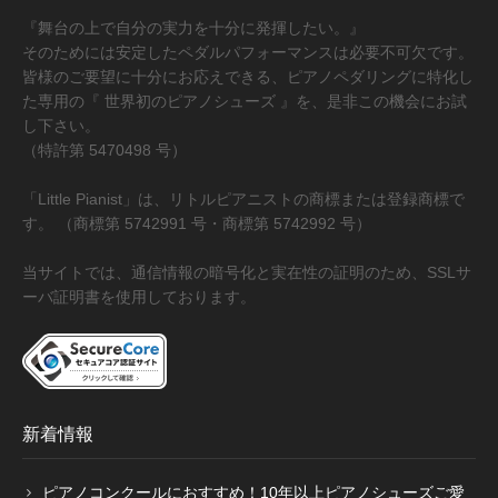
『舞台の上で自分の実力を十分に発揮したい。』
ピアニストの声
そのためには安定したペダルパフォーマンスは必要不可欠です。
皆様のご要望に十分にお応えできる、ピアノペダリングに特化し
た専用の『 世界初のピアノシューズ 』を、是非この機会にお試
愛用ピアニストの声１
し下さい。
（特許第 5470498 号）
愛用ピアニストの声２
「Little Pianist」は、リトルピアニストの商標または登録商標で
す。 （商標第 5742991 号・商標第 5742992 号）
愛用ピアニストの声３
当サイトでは、通信情報の暗号化と実在性の証明のため、SSLサ
ーバ証明書を使用しております。
ピアノシューズ愛用音楽家等
愛用ピアニスト コンサート情報
新着情報
ピアノコンクールにおすすめ！10年以上ピアノシューズご愛