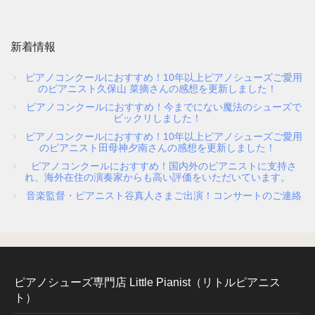
参考動画
新着情報
ピアノコンクールにおすすめ！10年以上ピアノシューズご愛用
のピアニスト久保山 菜摘さんの感想を更新しました！
コンセプト
ピアノコンクールにおすすめ！今までにない魔法のシューズで
ビックリしました！
ピアノコンクールにおすすめ！10年以上ピアノシューズご愛用
のピアニスト田母神夕南さんの感想を更新しました！
絵で見るピアノシューズ
ピアノコンクールにおすすめ！国内外のピアニストに支持さ
れ、海外在住の演奏家からも高い評価をいただいています。
こんなお悩みはありませんか？
音楽監督・ピアニスト谷真人さまご出演！コンサートのご連絡
推奨補助ペダル
ピアノシューズ専門店 Little Pianist（リトルピアニス
メディア掲載情報
ト）