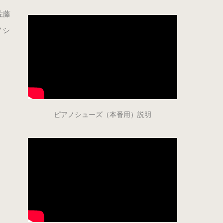
佐藤
ノシ
ピアノシューズ（本番用）説明