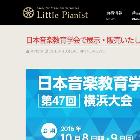
HOME
展示情報
/
広報情報
/
新着情報
/
販売情報
/
音楽
日本音楽教育学会
新着情報
商品
NEWS
PIAN
日本音楽教育学会で展示・販売いた
kurachi
2016年10月19日
3786VIEWS