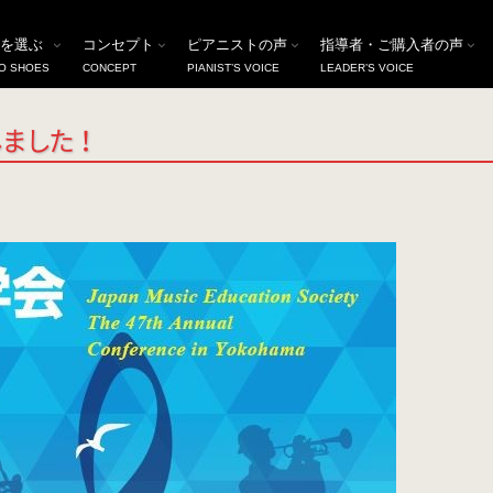
で展示・販売いたしました！
を選ぶ
コンセプト
ピアニストの声
指導者・ご購入者の声
O SHOES
CONCEPT
PIANIST’S VOICE
LEADER’S VOICE
しました！