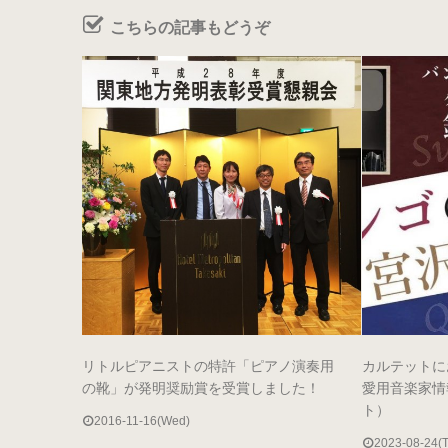
こちらの記事もどうぞ
リトルピアニストの特許「ピアノ演奏用
カルテットに
の靴」が発明奨励賞を受賞しました！
愛用音楽家情
ト）
2016-11-16(Wed)
2023-08-24(