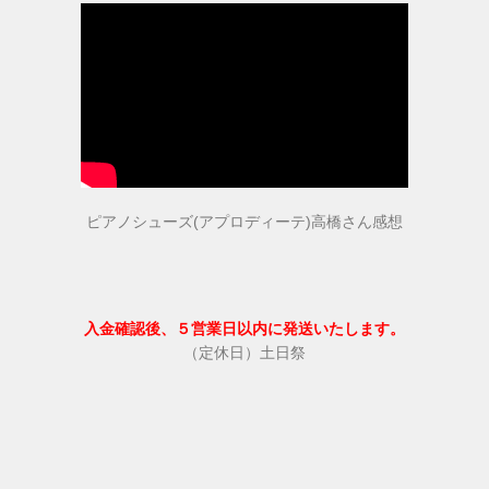
ヒールの低いピアノシューズ
性別から選ぶ
婦人用のピアノシューズ
男女兼用のピアノシューズ
ピアノシューズ(アプロディーテ)高橋さん感想
紳士用のピアノシューズ
入金確認後、５営業日以内に発送いたします。
サイズ表
（定休日）土日祭
ヒールのメンテナンス
ピアノシューズについて