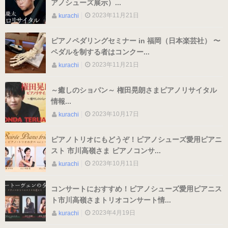
アノシューズ展示）...
（ブラック・エナメル）
2023年11月21日
kurachi
（21.0～22.0cm）
ピアノペダリングセミナー in 福岡（日本楽芸社） 〜
ペダルを制する者はコンクー...
ローヒール
2023年11月21日
kurachi
（シャンパン・スムース）
（22.5～26.0cm）
～癒しのショパン～ 権田晃朗さまピアノリサイタル
情報...
2023年10月17日
kurachi
ローヒール 子供サイズ
（シャンパン・スムース）
ピアノトリオにもどうぞ！ピアノシューズ愛用ピアニ
スト 市川高嶺さま ピアノコンサ...
（21.0～22.0cm）
2023年10月11日
kurachi
男女兼用モデル
コンサートにおすすめ！ピアノシューズ愛用ピアニス
ト市川高嶺さまトリオコンサート情...
（エナメル・コンビ）
2023年4月19日
kurachi
（21.0～25.0cm）