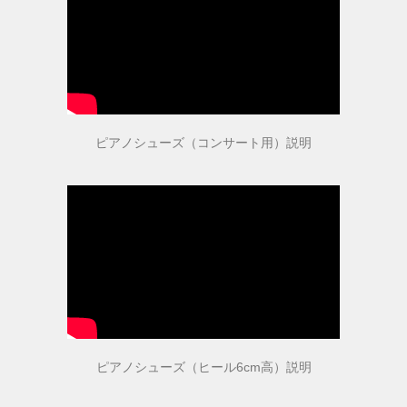
男女兼用（ヒール高2cm）
色から選ぶ
ピアノシューズ（コンサート用）説明
ブラック系
ゴールド・シルバー系
その他のカラー
ヒールの高さから選ぶ
ヒールの高いピアノシューズ
ピアノシューズ（ヒール6cm高）説明