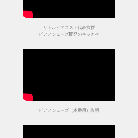
（22.0～25.5cm）
パールシルバー
リトルピアニスト代表挨拶
（22.0～25.5cm）
ピアノシューズ開発のキッカケ
プロ用（ヒール高7.5cm）
オーロラブラック婦人用
（22.0～25.5cm）
キラ・シルバー婦人用
（22.0～25.5cm）
ピアノシューズ（本番用）説明
紳士用
（ヒールアップ3.5cm高）