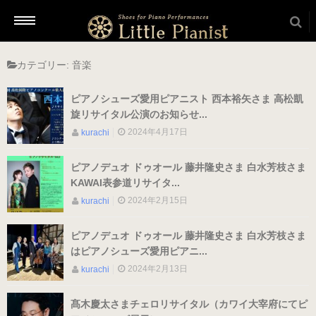
カテゴリー:
音楽
新着情報
ピアノシューズ愛用ピアニスト 西本裕矢さま 高松凱
旋リサイタル公演のお知らせ...
2024年4月17日
kurachi
商品を選ぶ
ピアノデュオ ドゥオール 藤井隆史さま 白水芳枝さま
KAWAI表参道リサイタ...
本番用（ヒール高2cm）
2024年2月15日
kurachi
ローヒール
ピアノデュオ ドゥオール 藤井隆史さま 白水芳枝さま
（ブラック・エナメル）
はピアノシューズ愛用ピアニ...
（22.5～26.0cm）
2024年2月13日
kurachi
髙木慶太さまチェロリサイタル（カワイ大宰府にてピ
ローヒール 子供サイズ