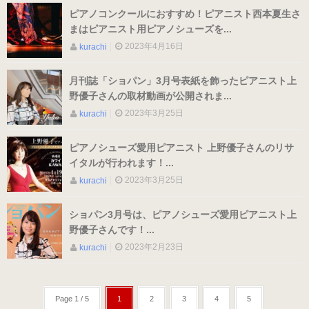
ピアノコンクールにおすすめ！ピアニスト西本夏生さ
練習用（ヒール高2cm）
まはピアニスト用ピアノシューズを...
2023年4月16日
kurachi
練習用（ストレッチ生地）
（22.5～26.0cm）数量限定商品
月刊誌「ショパン」3月号表紙を飾ったピアニスト上
野優子さんの取材動画が公開されま...
2023年3月25日
kurachi
練習用（ストレッチ生地）
子供サイズ
ピアノシューズ愛用ピアニスト 上野優子さんのリサ
イタルが行われます！...
（21.0～22.0cm）数量限定商品
2023年3月25日
kurachi
室内用ルームシューズ
ショパン3月号は、ピアノシューズ愛用ピアニスト上
（ヒール高2.5cm）
野優子さんです！...
2023年2月23日
kurachi
ピアニスト用（ヒール高5cm）
Page 1 / 5
1
2
3
4
5
3WAY(ブラック・本革)