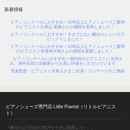
新着情報
参考動画
ピアノコンクールにおすすめ！10年以上ピアノシューズご愛用
のピアニスト久保山 菜摘さんの感想を更新しました！
ピアノコンクールにおすすめ！今までにない魔法のシューズで
ビックリしました！
コンセプト
ピアノコンクールにおすすめ！10年以上ピアノシューズご愛用
のピアニスト田母神夕南さんの感想を更新しました！
ピアノコンクールにおすすめ！国内外のピアニストに支持さ
絵で見るピアノシューズ
れ、海外在住の演奏家からも高い評価をいただいています。
音楽監督・ピアニスト谷真人さまご出演！コンサートのご連絡
こんなお悩みはありませんか？
推奨補助ペダル
ピアノシューズ専門店 Little Pianist（リトルピアニス
ト）
メディア掲載情報
『舞台の上で自分の実力を十分に発揮したい。』