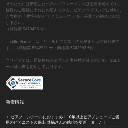
そのためには安定したペダルパフォーマンスは必要不可欠です。
皆様のご要望に十分にお応えできる、ピアノペダリングに特化し
ピアニストの声
た専用の『 世界初のピアノシューズ 』を、是非この機会にお試
し下さい。
（特許第 5470498 号）
愛用ピアニストの声１
「Little Pianist」は、リトルピアニストの商標または登録商標で
す。 （商標第 5742991 号・商標第 5742992 号）
愛用ピアニストの声２
当サイトでは、通信情報の暗号化と実在性の証明のため、SSLサ
ーバ証明書を使用しております。
愛用ピアニストの声３
ピアノシューズ愛用音楽家等
新着情報
愛用ピアニスト コンサート情報
ピアノコンクールにおすすめ！10年以上ピアノシューズご愛
用のピアニスト久保山 菜摘さんの感想を更新しました！