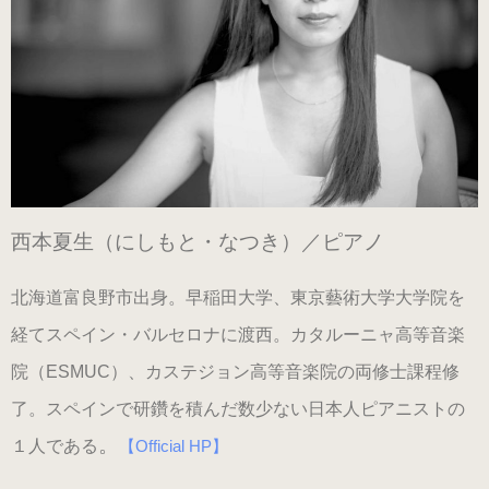
（ブラック・エナメル）
（21.0～22.0cm）
ローヒール
（シャンパン・スムース）
（22.5～26.0cm）
西本夏生（にしもと・なつき）／ピアノ
ローヒール 子供サイズ
（シャンパン・スムース）
北海道富良野市出身。早稲田大学、東京藝術大学大学院を
（21.0～22.0cm）
経てスペイン・バルセロナに渡西。カタルーニャ高等音楽
院（ESMUC）、カステジョン高等音楽院の両修士課程修
男女兼用モデル
了。スペインで研鑽を積んだ数少ない日本人ピアニストの
（エナメル・コンビ）
。
１人である
【Official HP】
（21.0～25.0cm）