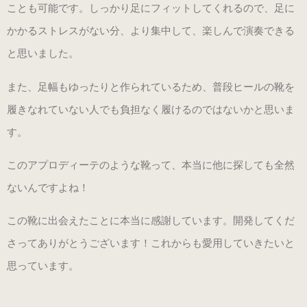
ことも可能です。しっかり足にフィットしてくれるので、足に
（22.0～25.0cm）
かかるストレスがない分、より集中して、楽しんで演奏できる
と思いました。
3WAY (シルバー・本革)
（22.0～25.0cm）
また、足幅もゆったりと作られているため、普段ヒールの靴を
履きなれていない人でも負担なく履けるのではないかと思いま
3WAY (ゴールド・本革)
す。
数量限定商品（22.0～25.0cm）
このアプロディーテのような靴って、本当に他に探しても全然
ないんですよね！
3WAY (ブロンズ・本革)
数量限定商品（22.0～25.0cm）
この靴に出会えたことに本当に感謝しています。開発してくだ
さってありがとうございます！これからも愛用していきたいと
3WAY (ワイン・本革)
思っています。
数量限定商品（22.0～25.0cm）