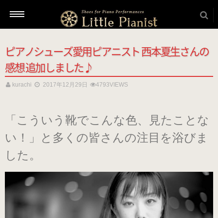
ピアノシューズ愛用ピアニスト 西本夏生さんの
新着情報
感想 追加しました♪
kurachi
2017年12月29日
4793VIEWS
商品を選ぶ
「こういう靴でこんな色、見たことな
本番用（ヒール高2cm）
い！」と多くの皆さんの注目を浴びま
した。
ローヒール
（ブラック・エナメル）
（22.5～26.0cm）
ローヒール 子供サイズ