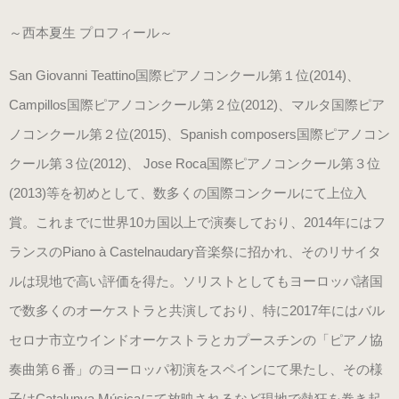
ブラック・本革
～
西本夏生
プロフィール～
数量限定商品（22.0～25.0cm）
San Giovanni Teattino国際ピアノコンクール第１位(2014)、
ゴールド
Campillos国際ピアノコンクール第２位(2012)、マルタ国際ピア
数量限定商品（22.0～25.0cm）
ノコンクール第２位(2015)、Spanish composers国際ピアノコン
クール第３位(2012)、 Jose Roca国際ピアノコンクール第３位
シルバー
(2013)等を初めとして、数多くの国際コンクールにて上位入
数量限定商品（22.0～25.0cm）
賞。これまでに世界10カ国以上で演奏しており、2014年にはフ
ランスのPiano à Castelnaudary音楽祭に招かれ、そのリサイタ
コンサート用（ヒール高6cm）
ルは現地で高い評価を得た。ソリストとしてもヨーロッパ諸国
ブラック・エナメル
で数多くのオーケストラと共演しており、特に2017年にはバル
（22.0～25.5cm）
セロナ市立ウインドオーケストラとカプースチンの「ピアノ協
奏曲第６番」のヨーロッパ初演をスペインにて果たし、その様
プラチナゴールド 数量限定モデル
子はCatalunya Músicaにて放映されるなど現地で熱狂を巻き起