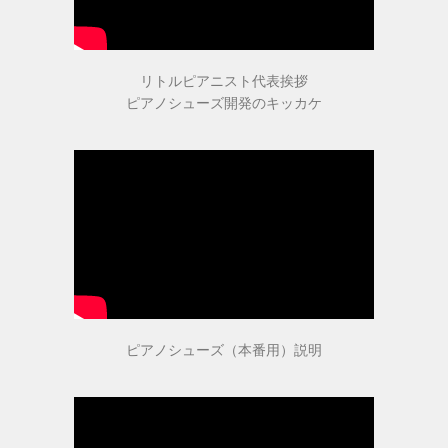
指導者・ご購入者の声
指導者の声１
リトルピアニスト代表挨拶
ピアノシューズ開発のキッカケ
指導者の声２
ご購入者の声
商品受賞歴
ピアノシューズ（本番用）説明
取扱店舗