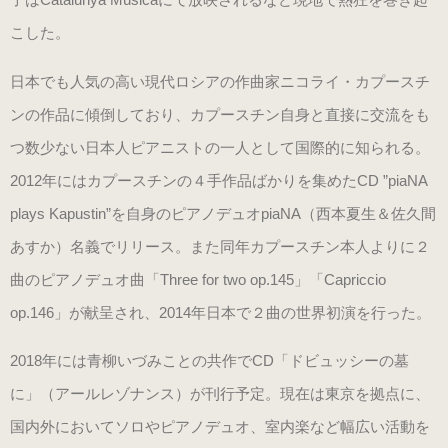
（22.0～25.5cm）
こした。
日本でも人気の高い現代ロシアの作曲家ニコライ・カプースチ
パールシルバー
（22.0～25.5cm）
ンの作品に傾倒しており、カプースチン自身と直接に交流をも
つ数少ない日本人ピアニストの一人として国際的に知られる。
プロ用（ヒール高7.5cm）
2012年にはカプースチンの４手作品ばかりを集めたCD ”piaNA
plays Kapustin”を自身のピアノデュオpiaNA（西本夏生＆佐久間
オーロラブラック婦人用
あすか）名義でリリース。また同年カプースチン本人よりに２
（22.0～25.5cm）
曲のピアノデュオ曲「Three for two op.145」「Capriccio
op.146」が献呈され、2014年日本で２曲の世界初演を行った。
キラ・シルバー婦人用
（22.0～25.5cm）
2018年には青柳いづみことの共作でCD「ドビュッシーの墓
に」（アールレゾナンス）が刊行予定。現在は東京を拠点に、
紳士用
国内外においてソロやピアノデュオ、室内楽など幅広い活動を
（ヒールアップ3.5cm高）