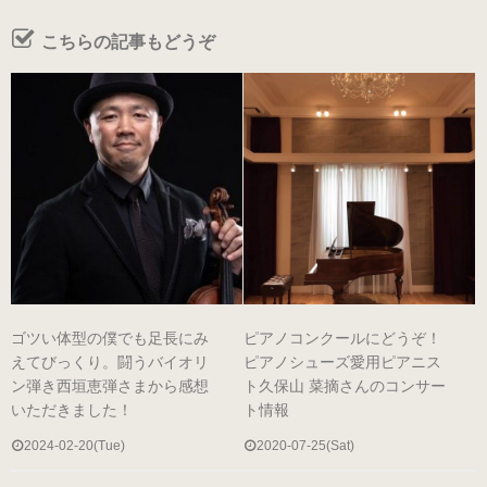
ヒールの低いピアノシューズ
こちらの記事もどうぞ
性別から選ぶ
婦人用のピアノシューズ
男女兼用のピアノシューズ
紳士用のピアノシューズ
ゴツい体型の僕でも足長にみ
ピアノコンクールにどうぞ！
サイズ表
えてびっくり。闘うバイオリ
ピアノシューズ愛用ピアニス
ン弾き西垣恵弾さまから感想
ト久保山 菜摘さんのコンサー
ヒールのメンテナンス
いただきました！
ト情報
2024-02-20(Tue)
2020-07-25(Sat)
ピアノシューズについて