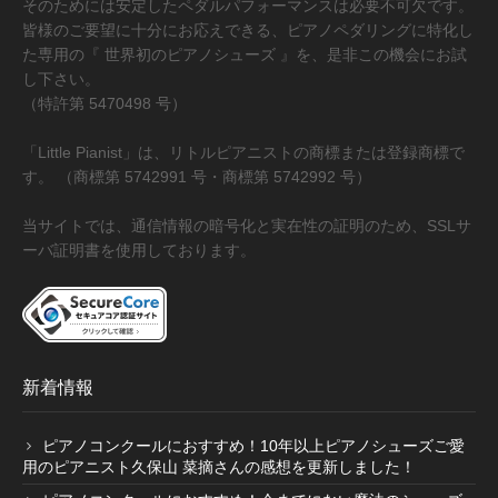
そのためには安定したペダルパフォーマンスは必要不可欠です。
皆様のご要望に十分にお応えできる、ピアノペダリングに特化し
た専用の『 世界初のピアノシューズ 』を、是非この機会にお試
し下さい。
（特許第 5470498 号）
「Little Pianist」は、リトルピアニストの商標または登録商標で
す。 （商標第 5742991 号・商標第 5742992 号）
当サイトでは、通信情報の暗号化と実在性の証明のため、SSLサ
ーバ証明書を使用しております。
新着情報
ピアノコンクールにおすすめ！10年以上ピアノシューズご愛
用のピアニスト久保山 菜摘さんの感想を更新しました！