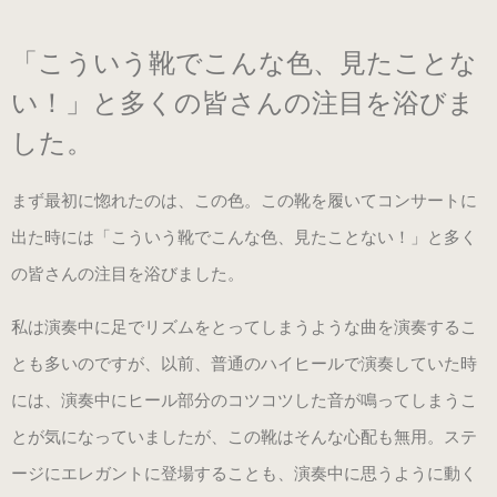
練習用（ヒール高2cm）
「こういう靴でこんな色、見たことな
練習用（ストレッチ生地）
い！」と多くの皆さんの注目を浴びま
（22.5～26.0cm）数量限定商品
した。
練習用（ストレッチ生地）
まず最初に惚れたのは、この色。この靴を履いてコンサートに
子供サイズ
出た時には「こういう靴でこんな色、見たことない！」と多く
（21.0～22.0cm）数量限定商品
の皆さんの注目を浴びました。
私は演奏中に足でリズムをとってしまうような曲を演奏するこ
室内用ルームシューズ
とも多いのですが、以前、普通のハイヒールで演奏していた時
（ヒール高2.5cm）
には、演奏中にヒール部分のコツコツした音が鳴ってしまうこ
とが気になっていましたが、この靴はそんな心配も無用。ステ
ピアニスト用（ヒール高5cm）
ージにエレガントに登場することも、演奏中に思うように動く
3WAY(ブラック・本革)