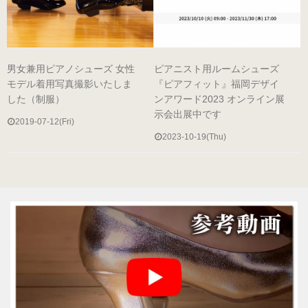
参考動画
男女兼用ピアノシューズ 女性
ピアニスト用ルームシューズ
モデル着用写真撮影いたしま
『ピアフィット』福岡デザイ
した（制服）
ンアワード2023 オンライン展
コンセプト
示会出展中です
2019-07-12(Fri)
2023-10-19(Thu)
絵で見るピアノシューズ
こんなお悩みはありませんか？
推奨補助ペダル
メディア掲載情報