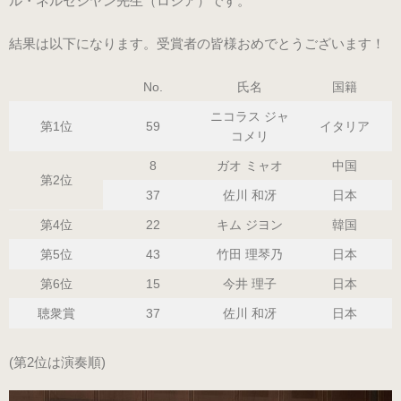
ル・ネルセシヤン先生（ロシア）です。
（ブラック・エナメル）
結果は以下になります。受賞者の皆様おめでとうございます！
（21.0～22.0cm）
No.
氏名
国籍
ローヒール
ニコラス ジャ
第1位
59
イタリア
（シャンパン・スムース）
コメリ
（22.5～26.0cm）
8
ガオ ミャオ
中国
第2位
37
佐川 和冴
日本
ローヒール 子供サイズ
第4位
22
キム ジヨン
韓国
（シャンパン・スムース）
第5位
43
竹田 理琴乃
日本
（21.0～22.0cm）
第6位
15
今井 理子
日本
聴衆賞
37
佐川 和冴
日本
男女兼用モデル
（エナメル・コンビ）
(第2位は演奏順)
（21.0～25.0cm）