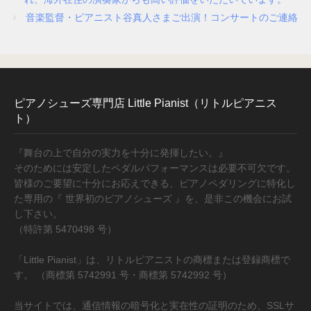
音楽監督・ピアニスト谷真人さまご出演！コンサートのご連絡
ピアノシューズ専門店 Little Pianist（リトルピアニス
ト）
『舞台の上で自分の実力を十分に発揮したい。』
そのためには安定したペダルパフォーマンスは必要不可欠です。
皆様のご要望に十分にお応えできる、ピアノペダリングに特化し
た専用の『 世界初のピアノシューズ 』を、是非この機会にお試
し下さい。
（特許第 5470498 号）
「Little Pianist」は、リトルピアニストの商標または登録商標で
す。 （商標第 5742991 号・商標第 5742992 号）
当サイトでは、通信情報の暗号化と実在性の証明のため、SSLサ