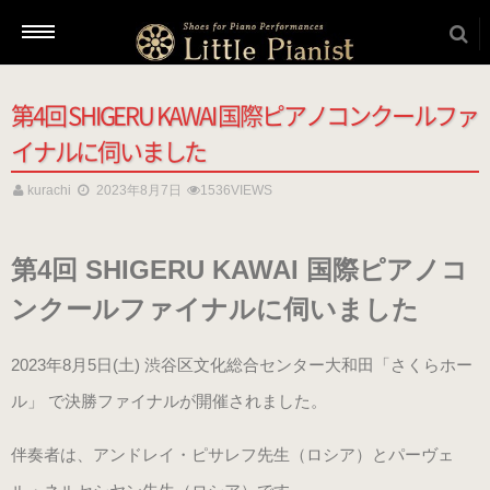
第4回 SHIGERU KAWAI 国際ピアノコンクールファ
新着情報
イナルに伺いました
kurachi
2023年8月7日
1536VIEWS
商品を選ぶ
第4回 SHIGERU KAWAI 国際ピアノコ
本番用（ヒール高2cm）
ンクールファイナルに伺いました
ローヒール
2023年8月5日(土) 渋谷区文化総合センター大和田「さくらホー
（ブラック・エナメル）
ル」 で決勝ファイナルが開催されました。
（22.5～26.0cm）
伴奏者は、アンドレイ・ピサレフ先生（ロシア）とパーヴェ
ローヒール 子供サイズ