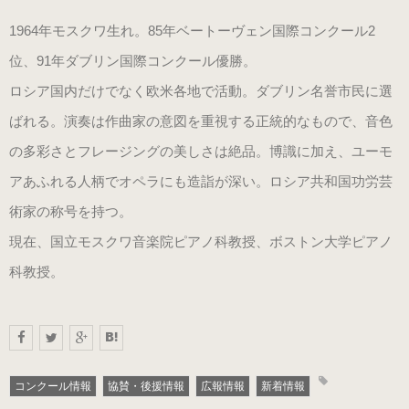
1964年モスクワ生れ。85年ベートーヴェン国際コンクール2
男女兼用（ヒール高2cm）
位、91年ダブリン国際コンクール優勝。
ロシア国内だけでなく欧米各地で活動。ダブリン名誉市民に選
色から選ぶ
ばれる。演奏は作曲家の意図を重視する正統的なもので、音色
ブラック系
の多彩さとフレージングの美しさは絶品。博識に加え、ユーモ
アあふれる人柄でオペラにも造詣が深い。ロシア共和国功労芸
ゴールド・シルバー系
術家の称号を持つ。
現在、国立モスクワ音楽院ピアノ科教授、ボストン大学ピアノ
その他のカラー
科教授。
ヒールの高さから選ぶ
ヒールの高いピアノシューズ
コンクール情報
協賛・後援情報
広報情報
新着情報