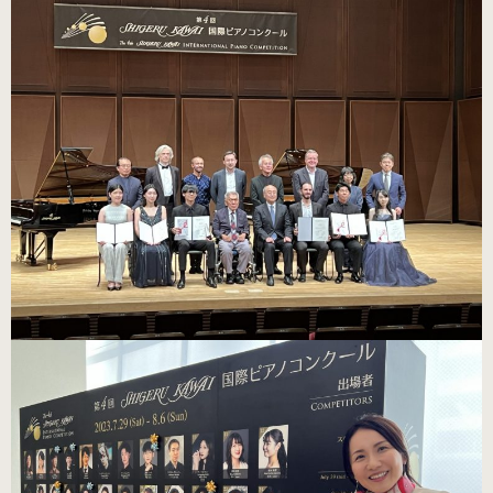
練習用（ヒール高2cm）
練習用（ストレッチ生地）
（22.5～26.0cm）数量限定商品
練習用（ストレッチ生地）
子供サイズ
（21.0～22.0cm）数量限定商品
室内用ルームシューズ
（ヒール高2.5cm）
ピアニスト用（ヒール高5cm）
3WAY(ブラック・本革)