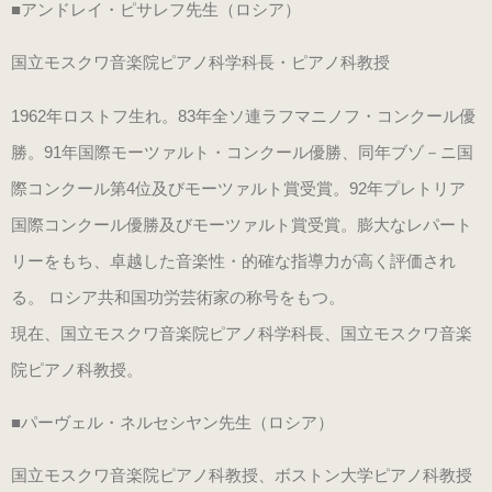
■アンドレイ・ピサレフ先生（ロシア）
（22.0～25.5cm）
国立モスクワ音楽院ピアノ科学科長・ピアノ科教授
パールシルバー
1962年ロストフ生れ。83年全ソ連ラフマニノフ・コンクール優
（22.0～25.5cm）
勝。91年国際モーツァルト・コンクール優勝、同年ブゾ－ニ国
際コンクール第4位及びモーツァルト賞受賞。92年プレトリア
プロ用（ヒール高7.5cm）
国際コンクール優勝及びモーツァルト賞受賞。膨大なレパート
オーロラブラック婦人用
リーをもち、卓越した音楽性・的確な指導力が高く評価され
（22.0～25.5cm）
る。 ロシア共和国功労芸術家の称号をもつ。
現在、国立モスクワ音楽院ピアノ科学科長、国立モスクワ音楽
キラ・シルバー婦人用
院ピアノ科教授。
（22.0～25.5cm）
■パーヴェル・ネルセシヤン先生（ロシア）
紳士用
国立モスクワ音楽院ピアノ科教授、ボストン大学ピアノ科教授
（ヒールアップ3.5cm高）